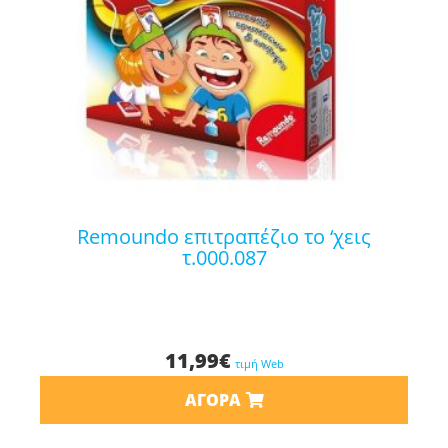
remoundo επιτραπέζιο το ‘χεις
τ.000.087
11,99
€
τιμή Web
ΑΓΟΡΆ