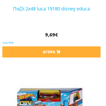
παζλ 2x48 luca 19180 disney educa
9,69
€
τιμή Web
ΑΓΟΡΆ