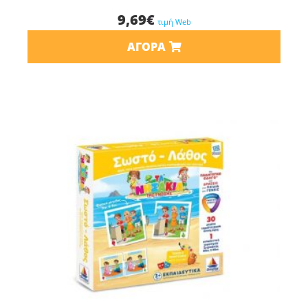
9,69
€
τιμή Web
ΑΓΟΡΆ