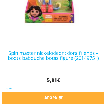
spin master nickelodeon: dora friends –
boots babouche botas figure (20149751)
5,81
€
τιμή Web
ΑΓΟΡΆ