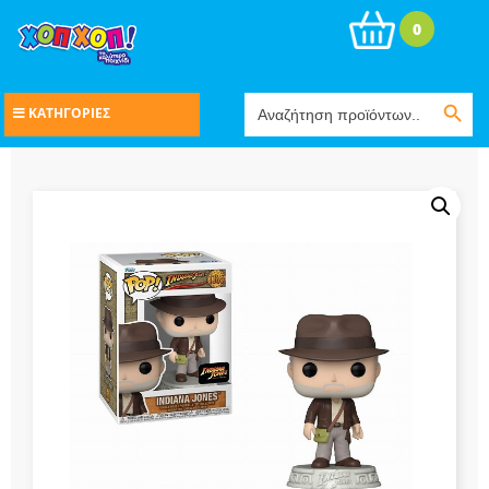
0
Search Button
Search
ΚΑΤΗΓΟΡΙΕΣ
for: