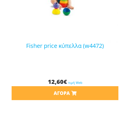
fisher price κύπελλα (w4472)
12,60
€
τιμή Web
ΑΓΟΡΆ