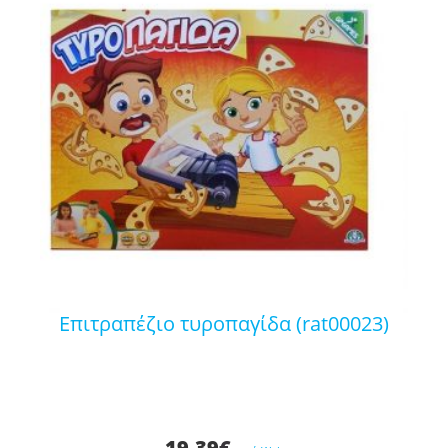
επιτραπέζιο τυροπαγίδα (rat00023)
19,39
€