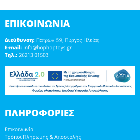
ΕΠΙΚΟΙΝΩΝΊΑ
Διεύθυνση:
Πατρών 59, Πύργος Ηλείας
E-mail:
info@hophoptoys.gr
Τηλ.:
26213 01503
ΠΛΗΡΟΦΟΡΊΕΣ
Επικοινωνία
Τρόποι Πληρωμής & Αποστολής