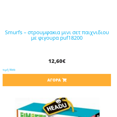
smurfs – στρουμφακια μινι σετ παιχνιδιου
με φιγουρα puf18200
12,60
€
τιμή Web
ΑΓΟΡΆ