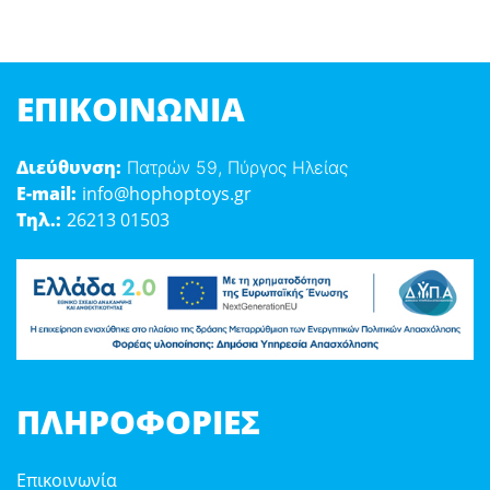
ΕΠΙΚΟΙΝΩΝΊΑ
Διεύθυνση:
Πατρών 59, Πύργος Ηλείας
E-mail:
info@hophoptoys.gr
Τηλ.:
26213 01503
ΠΛΗΡΟΦΟΡΊΕΣ
Επικοινωνία