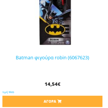
batman φιγούρα robin (6067623)
14,54
€
τιμή Web
ΑΓΟΡΆ