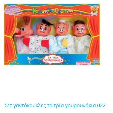
σετ γαντόκουκλες τα τρία γουρουνάκια 022