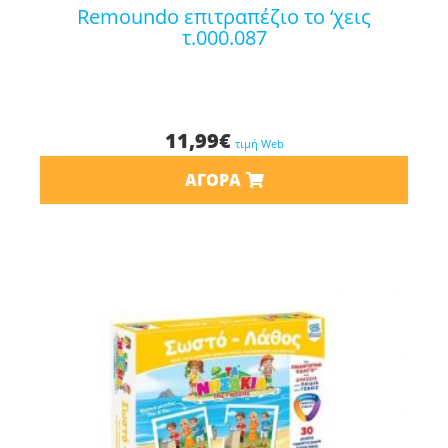
remoundo επιτραπέζιο το ‘χεις
τ.000.087
11,99
€
τιμή Web
ΑΓΟΡΆ