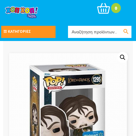
0
Search Button
Search
ΚΑΤΗΓΟΡΙΕΣ
for: