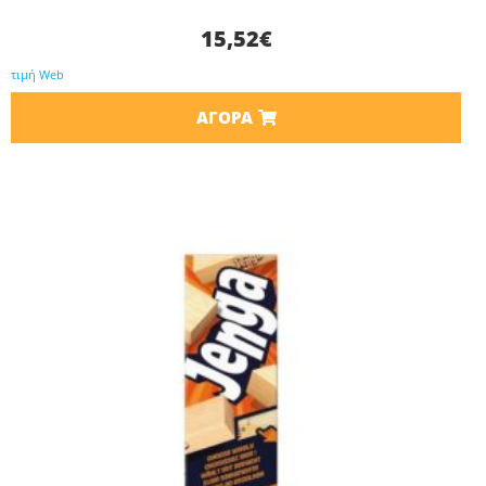
15,52
€
τιμή Web
ΑΓΟΡΆ