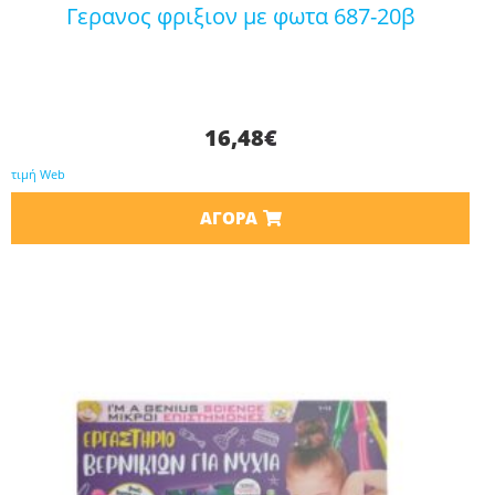
γερανος φριξιον με φωτα 687-20β
16,48
€
τιμή Web
ΑΓΟΡΆ