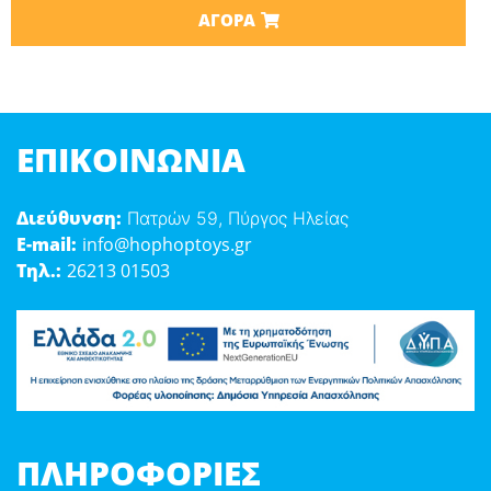
ΑΓΟΡΆ
ΕΠΙΚΟΙΝΩΝΊΑ
Διεύθυνση:
Πατρών 59, Πύργος Ηλείας
E-mail:
info@hophoptoys.gr
Τηλ.:
26213 01503
ΠΛΗΡΟΦΟΡΊΕΣ