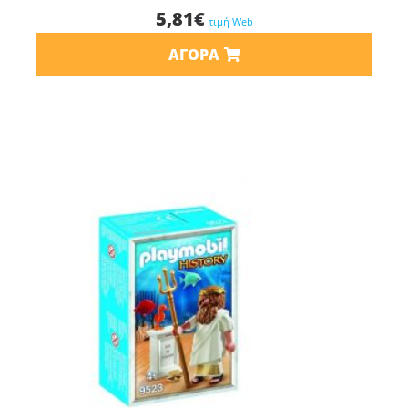
5,81
€
τιμή Web
ΑΓΟΡΆ