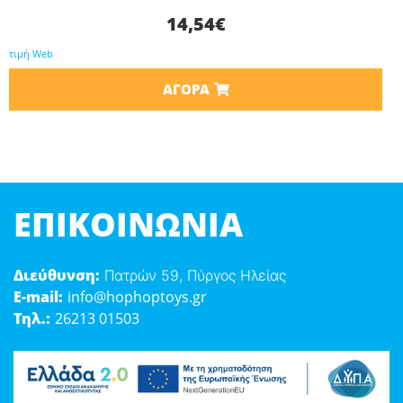
14,54
€
τιμή Web
ΑΓΟΡΆ
ΕΠΙΚΟΙΝΩΝΊΑ
Διεύθυνση:
Πατρών 59, Πύργος Ηλείας
E-mail:
info@hophoptoys.gr
Τηλ.:
26213 01503