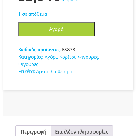
1 σε απόθεμα
Hasbro
Αγορά
Παιχνίδι
Μινιατούρα
Muddy
Κωδικός προϊόντος:
F8873
Puddles
Κατηγορίες:
Αγόρι
,
Κορίτσι
,
Φιγούρες
,
Party
Φιγούρες
Peppa
Ετικέτα:
Άμεσα διαθέσιμο
Pig
F8873
ποσότητα
Περιγραφή
Επιπλέον πληροφορίες