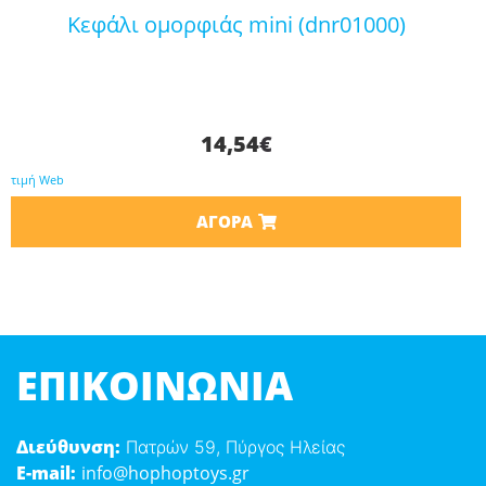
κεφάλι ομορφιάς mini (dnr01000)
14,54
€
τιμή Web
ΑΓΟΡΆ
ΕΠΙΚΟΙΝΩΝΊΑ
Διεύθυνση:
Πατρών 59, Πύργος Ηλείας
E-mail:
info@hophoptoys.gr