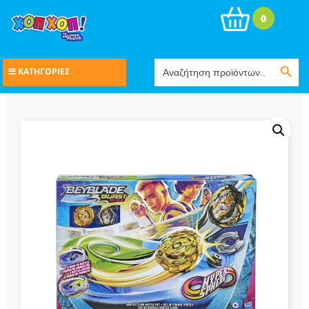
0
Search Button
Search
ΚΑΤΗΓΟΡΙΕΣ
for: