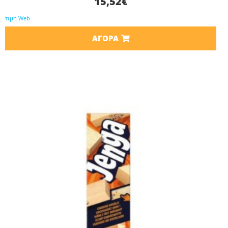
15,52
€
τιμή Web
ΑΓΟΡΆ