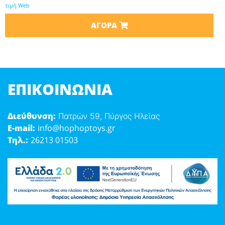
τιμή Web
ΑΓΟΡΆ
ΕΠΙΚΟΙΝΩΝΊΑ
Διεύθυνση:
Πατρών 59, Πύργος Ηλείας
E-mail:
info@hophoptoys.gr
Τηλ.:
26213 01503