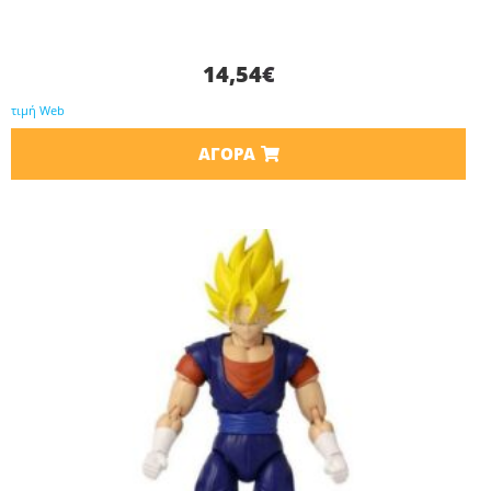
14,54
€
τιμή Web
ΑΓΟΡΆ