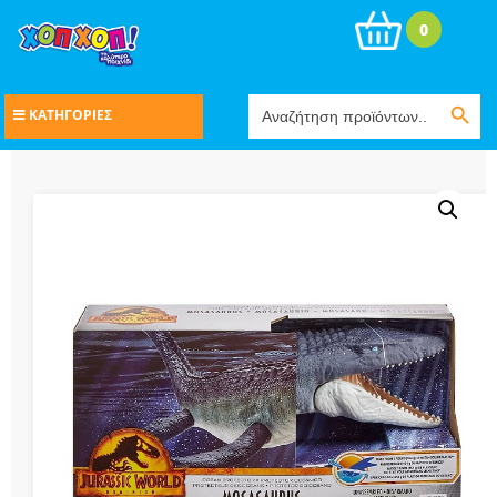
0
Search Button
Search
ΚΑΤΗΓΟΡΙΕΣ
for: