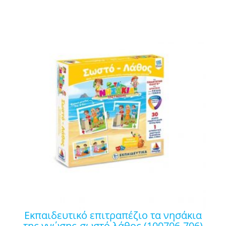
εκπαιδευτικό επιτραπέζιο τα νησάκια
της γνώσης-σωστό λάθος (100706-706)