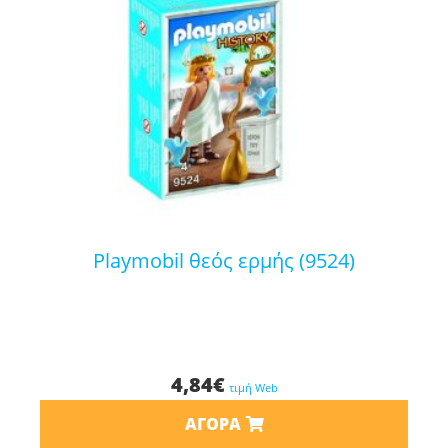
playmobil θεός ερμής (9524)
4,84
€
τιμή Web
ΑΓΟΡΆ