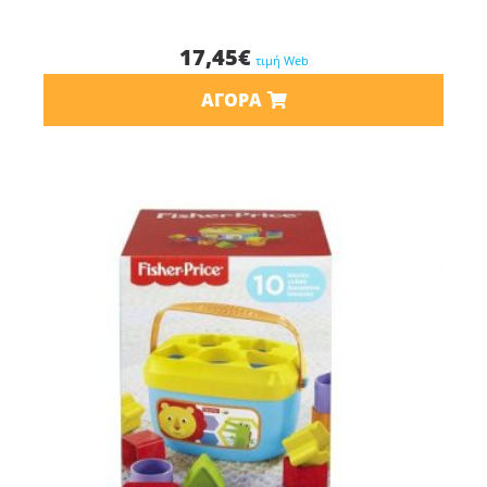
17,45
€
τιμή Web
ΑΓΟΡΆ