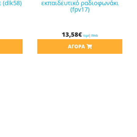
 (dlk58)
εκπαιδευτικό ραδιοφωνάκι
(fpv17)
13,58
€
τιμή Web
ΑΓΟΡΆ