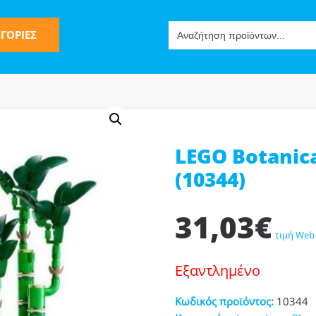
Search
ΓΟΡΙΕΣ
for:
LEGO Botanic
ς
(10344)
31,03
€
τιμή Web
Εξαντλημένο
ν-Μίμησης
Κωδικός προϊόντος:
10344