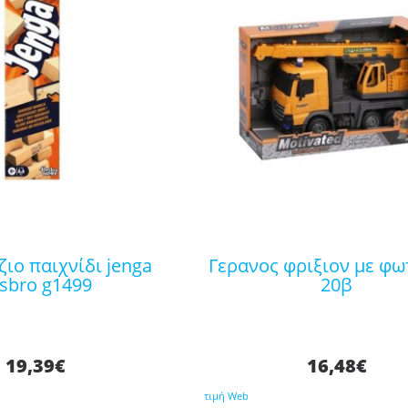
γερανος φριξιον με φωτα 687-
sbro g1499
20β
19,39
€
16,48
€
τιμή Web