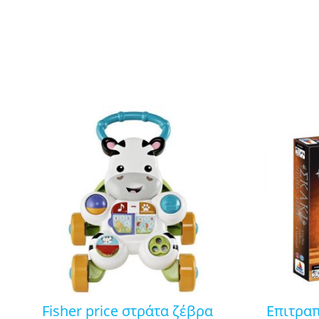
fisher price στράτα ζέβρα
επιτραπέζιο σκάκι – ντάμα –