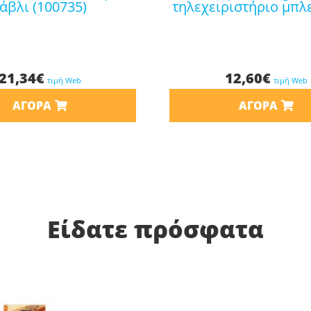
άβλι (100735)
τηλεχειριστήριο μπλε
21,34
€
12,60
€
τιμή Web
τιμή Web
ΑΓΟΡΆ
ΑΓΟΡΆ
Είδατε πρόσφατα