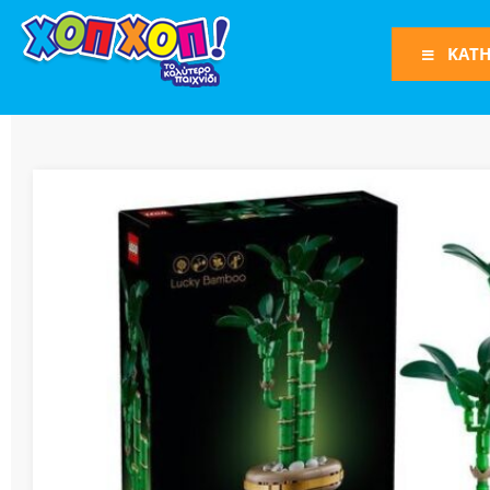
ΚΑΤΗ
Φιγούρες Δράση
Φιγούρες
Τρένα
Bruder
Οχήματα
Πίστες-Γκαράζ
Παιχνίδια Ρόλω
Play Set
Όπλα