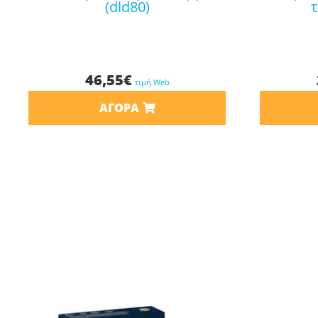
(dld80)
τ
46,55
€
τιμή Web
ΑΓΟΡΆ