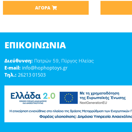
ΑΓΟΡΆ
ΕΠΙΚΟΙΝΩΝΊΑ
Διεύθυνση:
Πατρών 59, Πύργος Ηλείας
E-mail:
info@hophoptoys.gr
Τηλ.:
26213 01503