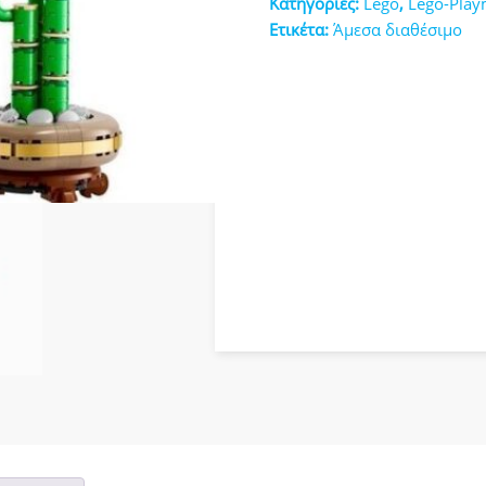
Κατηγορίες:
Lego
,
Lego-Play
κευές
Ετικέτα:
Άμεσα διαθέσιμο