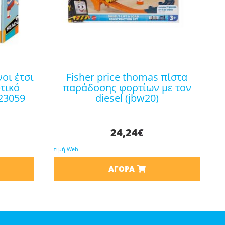
fisher price thomas πίστα
τικό
παράδοσης φορτίων με τον
23059
diesel (jbw20)
24,24
€
τιμή Web
ΑΓΟΡΆ