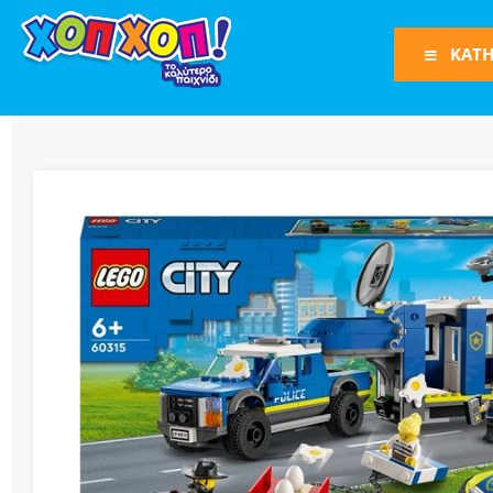
ΚΑΤΗ
Φιγούρες Δράση
Φιγούρες
Τρένα
Bruder
Οχήματα
Πίστες-Γκαράζ
Παιχνίδια Ρόλω
Play Set
Όπλα