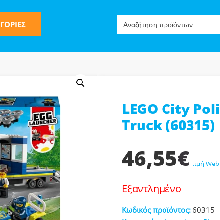
Search
ΓΟΡΙΕΣ
for:
LEGO City Po
ς
Truck (60315)
46,55
€
τιμή Web
Εξαντλημένο
ν-Μίμησης
Κωδικός προϊόντος:
60315