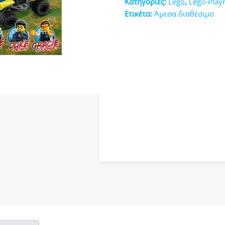
Κατηγορίες:
Lego
,
Lego-Play
κευές
Ετικέτα:
Άμεσα διαθέσιμο