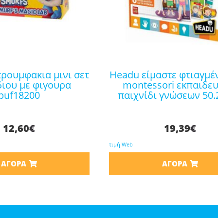
headu είμαστε φτιαγμένοι έτσι
διου με φιγουρα
montessori εκπαιδευ
puf18200
παιχνίδι γνώσεων 50.
12,60
€
19,39
€
τιμή Web
ΑΓΟΡΆ
ΑΓΟΡΆ