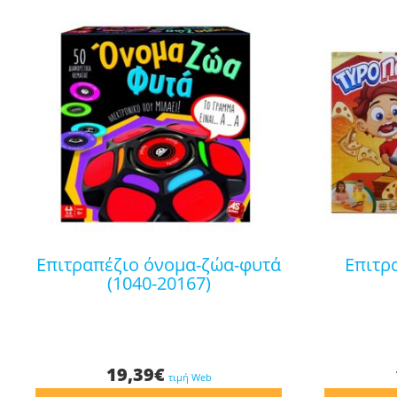
επιτραπέζιο όνομα-ζώα-φυτά
επιτραπέζιο τυροπαγίδα
(1040-20167)
19,39
€
τιμή Web