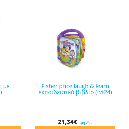
fisher price laugh & learn
)
εκπαιδευτικό βιβλίο (fvt24)
21,34
€
τιμή Web