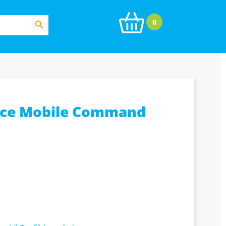
Search Button
0
lice Mobile Command