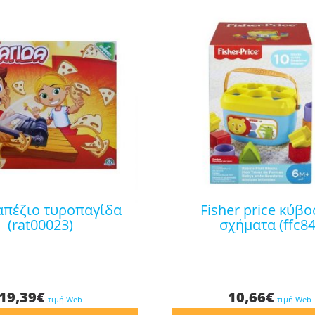
fisher price κύβος με
(rat00023)
σχήματα (ffc84
19,39
€
10,66
€
τιμή Web
τιμή Web