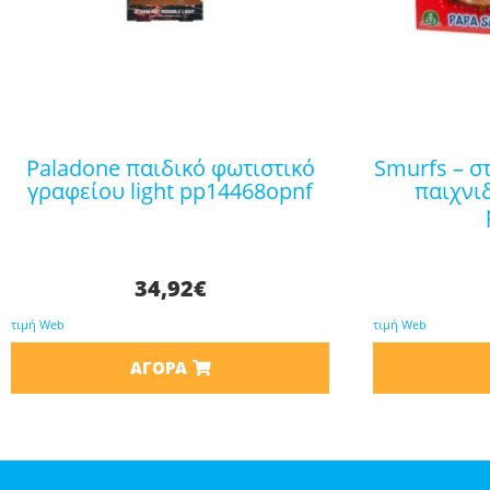
paladone παιδικό φωτιστικό
smurfs – στρουμφακια μινι σετ
γραφείου light pp14468opnf
παιχνι
34,92
€
τιμή Web
τιμή Web
ΑΓΟΡΆ