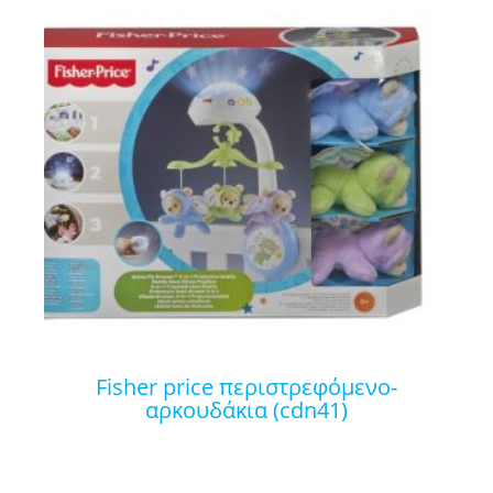
fisher price περιστρεφόμενο-
αρκουδάκια (cdn41)