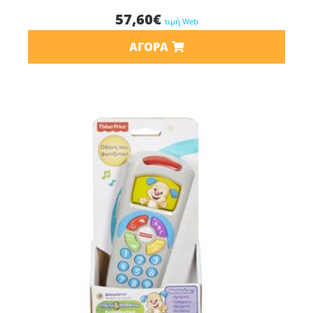
57,60
€
τιμή Web
ΑΓΟΡΆ