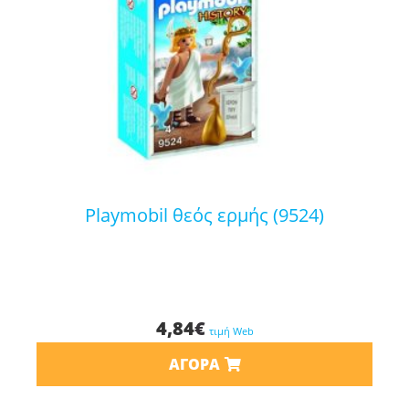
playmobil θεός ερμής (9524)
4,84
€
τιμή Web
ΑΓΟΡΆ