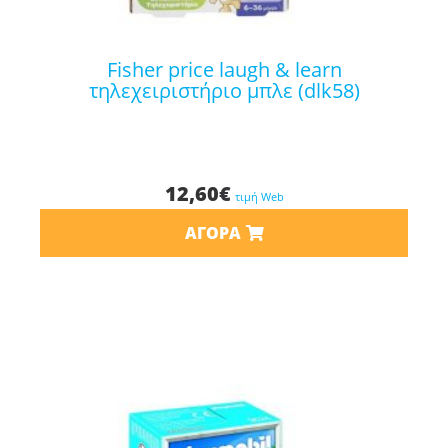
fisher price laugh & learn
τηλεχειριστήριο μπλε (dlk58)
12,60
€
τιμή Web
ΑΓΟΡΆ