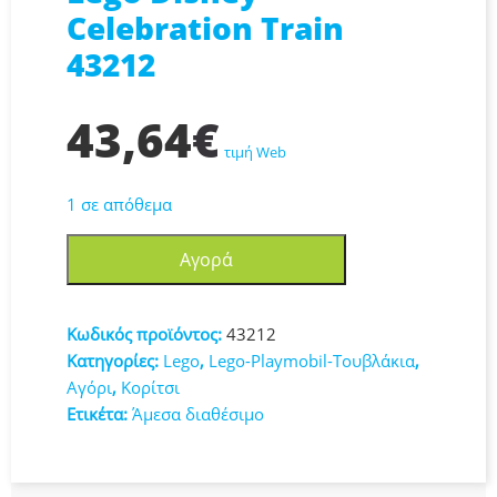
Celebration Train
43212
43,64
€
τιμή Web
1 σε απόθεμα
Lego
Αγορά
Disney
Celebration
Train
Κωδικός προϊόντος:
43212
43212
Κατηγορίες:
Lego
,
Lego-Playmobil-Τουβλάκια
,
ποσότητα
Αγόρι
,
Κορίτσι
Ετικέτα:
Άμεσα διαθέσιμο