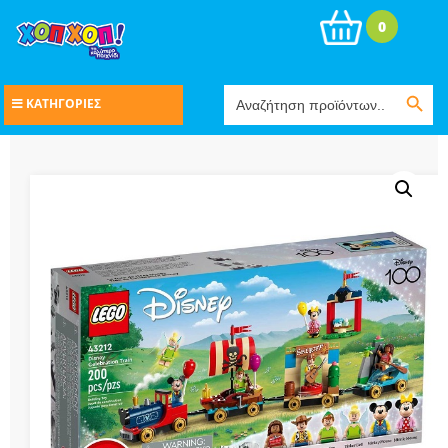
0
Search Button
Search
ΚΑΤΗΓΟΡΙΕΣ
for: