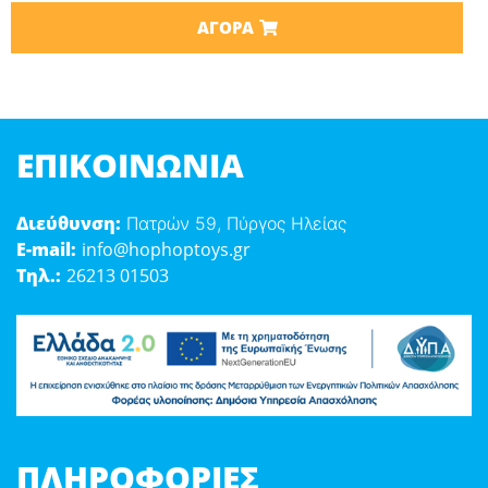
ΑΓΟΡΆ
ΕΠΙΚΟΙΝΩΝΊΑ
Διεύθυνση:
Πατρών 59, Πύργος Ηλείας
E-mail:
info@hophoptoys.gr
Τηλ.:
26213 01503
ΠΛΗΡΟΦΟΡΊΕΣ