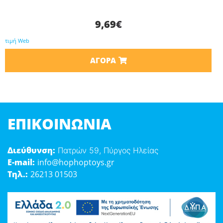
9,69
€
τιμή Web
ΑΓΟΡΆ
ΕΠΙΚΟΙΝΩΝΊΑ
Διεύθυνση:
Πατρών 59, Πύργος Ηλείας
E-mail:
info@hophoptoys.gr
Τηλ.:
26213 01503