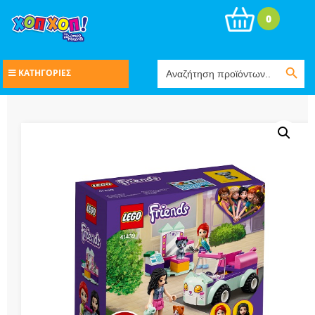
0
Search Button
Search
ΚΑΤΗΓΟΡΙΕΣ
for: