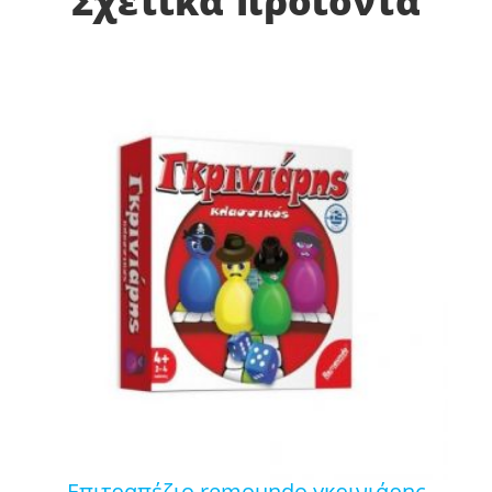
Σχετικά προϊόντα
επιτραπέζιο remoundo γκρινιάρης