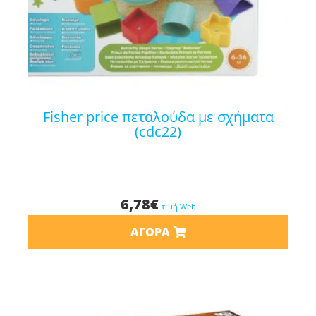
fisher price πεταλούδα με σχήματα
(cdc22)
6,78
€
τιμή Web
ΑΓΟΡΆ