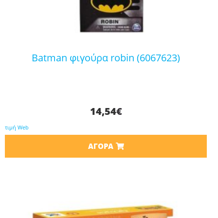
batman φιγούρα robin (6067623)
14,54
€
τιμή Web
ΑΓΟΡΆ