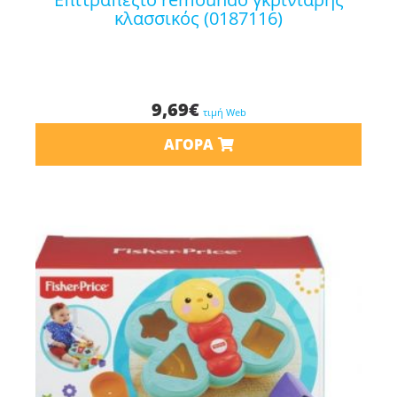
κλασσικός (0187116)
9,69
€
τιμή Web
ΑΓΟΡΆ