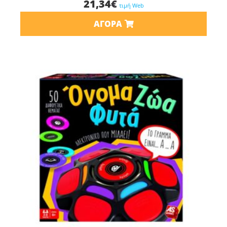
21,34
€
τιμή Web
ΑΓΟΡΆ