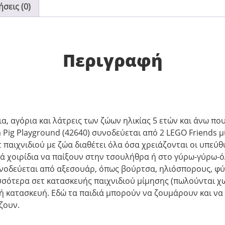
σεις (0)
Περιγραφή
ια, αγόρια και λάτρεις των ζώων ηλικίας 5 ετών και άνω π
a Pig Playground (42640) συνοδεύεται από 2 LEGO Friends μί
 παιχνιδιού με ζώα διαθέτει όλα όσα χρειάζονται οι υπεύθ
ικά χοιρίδια να παίξουν στην τσουλήθρα ή στο γύρω-γύρω-
νοδεύεται από αξεσουάρ, όπως βούρτσα, ηλιόσπορους, φύλλ
σσότερα σετ κατασκευής παιχνιδιού μίμησης (πωλούνται χω
ή κατασκευή. Εδώ τα παιδιά μπορούν να ζουμάρουν και να
ζουν.