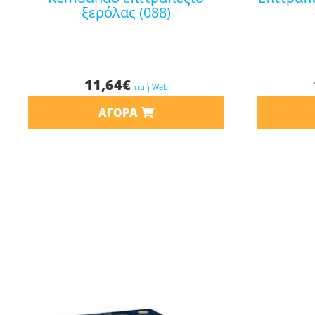
ξερόλας (088)
11,64
€
τιμή Web
ΑΓΟΡΆ