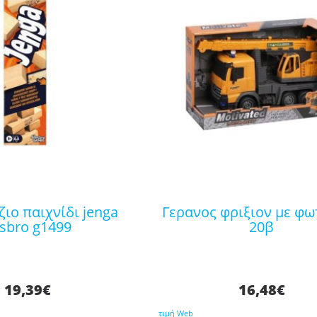
γερανος φριξιον με φωτα 687-
sbro g1499
20β
19,39
€
16,48
€
τιμή Web