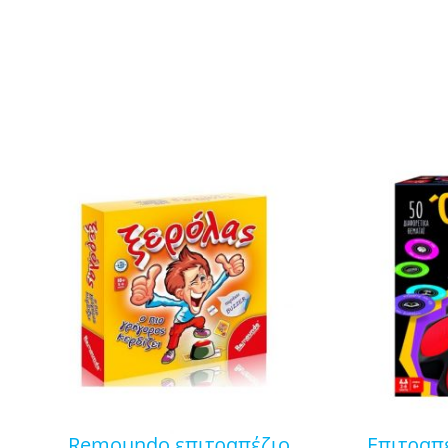
remoundo επιτραπέζιο
επιτραπέζιο όνομα-ζώα-φυτά