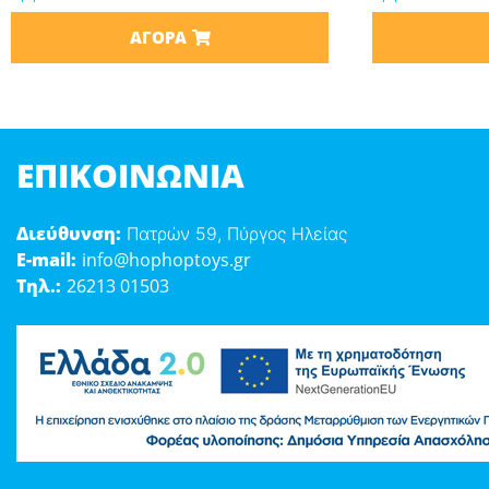
ΑΓΟΡΆ
ΕΠΙΚΟΙΝΩΝΊΑ
Διεύθυνση:
Πατρών 59, Πύργος Ηλείας
E-mail:
info@hophoptoys.gr
Τηλ.:
26213 01503