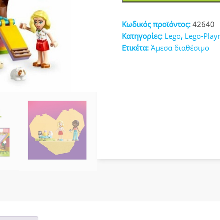
Guinea
κευές
Pig
Κωδικός προϊόντος:
42640
Playground
Κατηγορίες:
Lego
,
Lego-Play
(42640)
Ετικέτα:
Άμεσα διαθέσιμο
ποσότητα