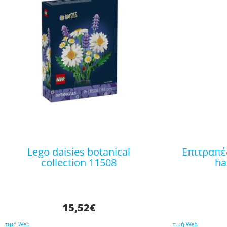
lego daisies botanical
επιτραπέζιο παιχνίδι jenga
collection 11508
ha
15,52
€
τιμή Web
τιμή Web