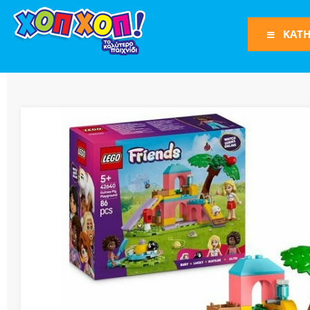
ΚΑΤΗ
Φιγούρες Δράση
Φιγούρες
Τρένα
Bruder
Οχήματα
Πίστες-Γκαράζ
Παιχνίδια Ρόλω
Play Set
Όπλα