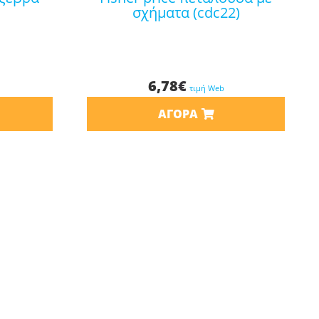
σχήματα (cdc22)
6,78
€
τιμή Web
ΑΓΟΡΆ