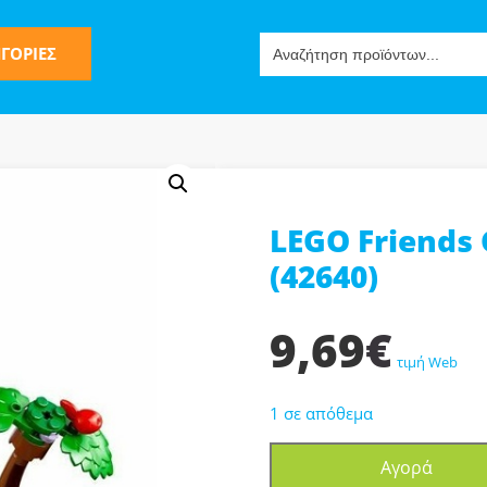
Search
ΓΟΡΙΕΣ
for:
LEGO Friends 
ς
(42640)
9,69
€
τιμή Web
1 σε απόθεμα
ν-Μίμησης
LEGO
Αγορά
Friends