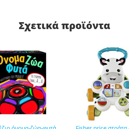
Σχετικά προϊόντα
fisher price στράτα ζέβρα