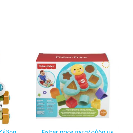
fisher price πεταλούδα με