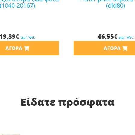
(1040-20167)
(dld80)
19,39
€
46,55
€
τιμή Web
τιμή Web
ΑΓΟΡΆ
ΑΓΟΡΆ
Είδατε πρόσφατα