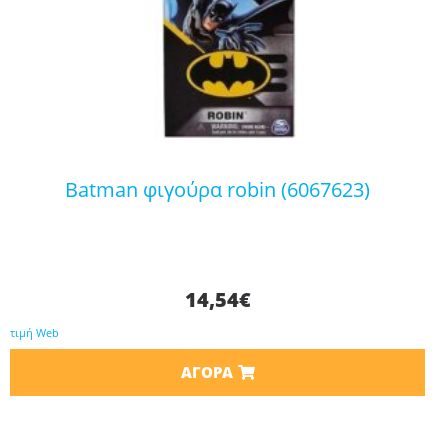
batman φιγούρα robin (6067623)
14,54
€
τιμή Web
ΑΓΟΡΆ