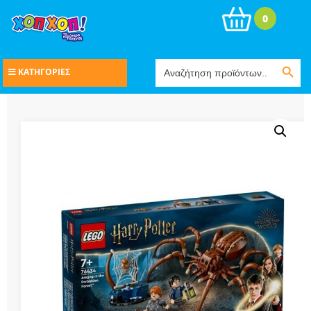
0
Search Button
Search
ΚΑΤΗΓΟΡΙΕΣ
for: