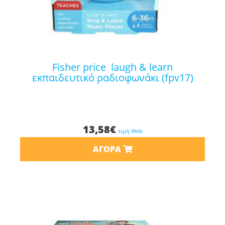
fisher price laugh & learn
εκπαιδευτικό ραδιοφωνάκι (fpv17)
13,58
€
τιμή Web
ΑΓΟΡΆ