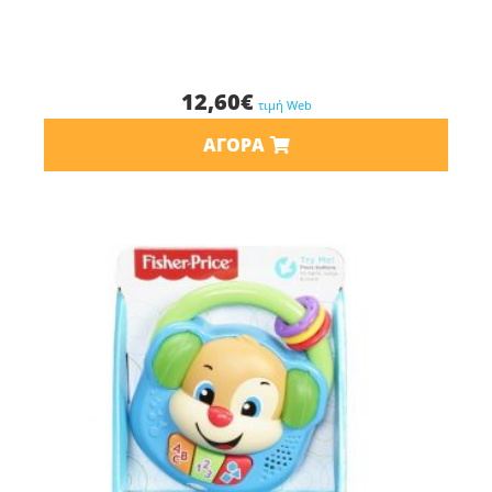
12,60
€
τιμή Web
ΑΓΟΡΆ