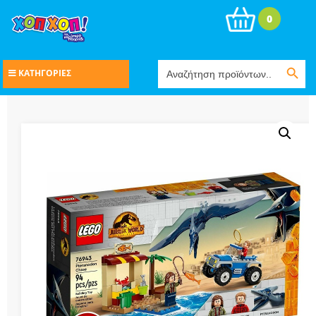
0
Search Button
Search
ΚΑΤΗΓΟΡΙΕΣ
for: