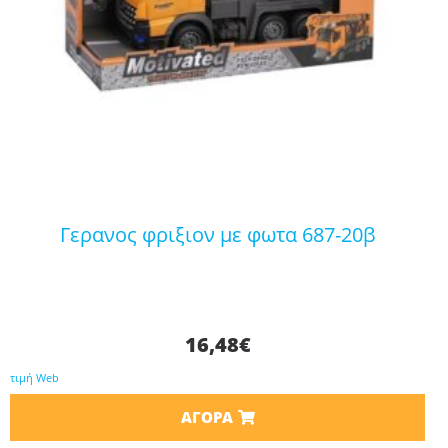
γερανος φριξιον με φωτα 687-20β
16,48
€
τιμή Web
ΑΓΟΡΆ