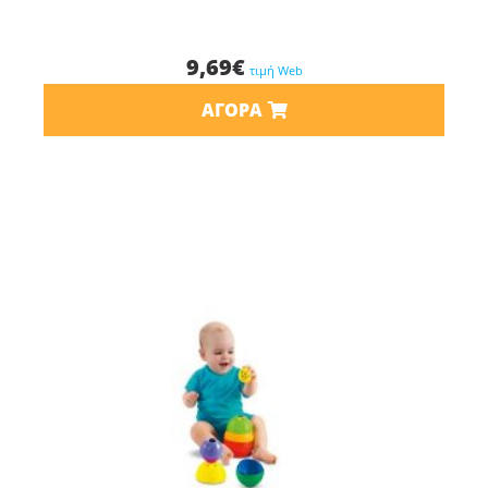
9,69
€
τιμή Web
ΑΓΟΡΆ