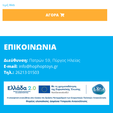
τιμή Web
ΑΓΟΡΆ
ΕΠΙΚΟΙΝΩΝΊΑ
Διεύθυνση:
Πατρών 59, Πύργος Ηλείας
E-mail:
info@hophoptoys.gr
Τηλ.:
26213 01503