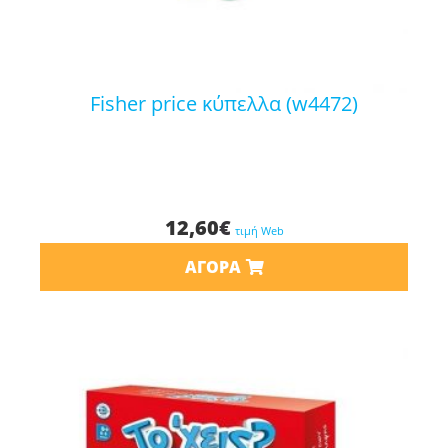
fisher price κύπελλα (w4472)
12,60
€
τιμή Web
ΑΓΟΡΆ