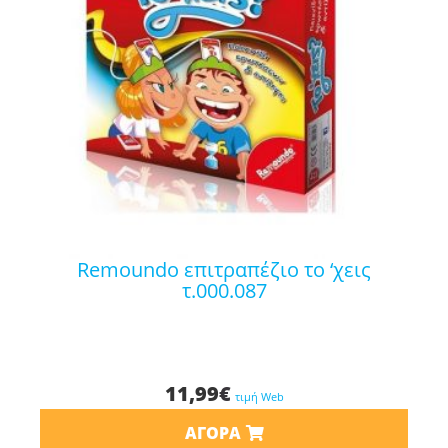
remoundo επιτραπέζιο το ‘χεις
τ.000.087
11,99
€
τιμή Web
ΑΓΟΡΆ