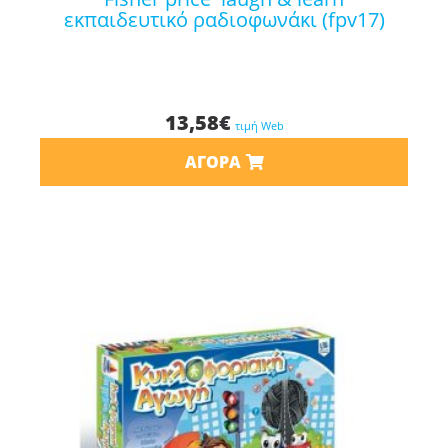
εκπαιδευτικό ραδιοφωνάκι (fpv17)
13,58
€
τιμή Web
ΑΓΟΡΆ