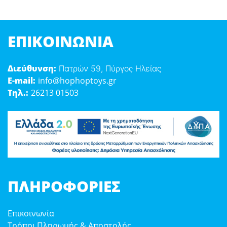
ΕΠΙΚΟΙΝΩΝΊΑ
Διεύθυνση:
Πατρών 59, Πύργος Ηλείας
E-mail:
info@hophoptoys.gr
Τηλ.:
26213 01503
ΠΛΗΡΟΦΟΡΊΕΣ
Επικοινωνία
Τρόποι Πληρωμής & Αποστολής