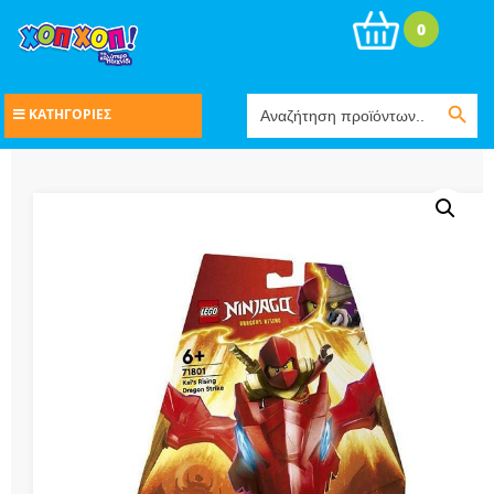
0
Search Button
Search
ΚΑΤΗΓΟΡΙΕΣ
for: