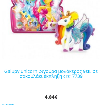
galupy unicorn φιγούρα μονόκερος 9εκ. σε
σακουλάκι έκπληξη crz17739
4,84
€
τιμή Web