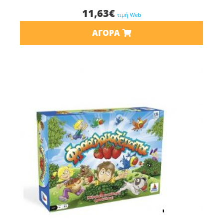
11,63
€
τιμή Web
ΑΓΟΡΆ