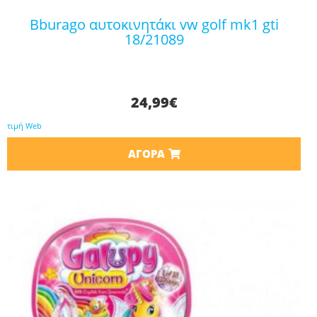
bburago αυτοκινητάκι vw golf mk1 gti
18/21089
24,99
€
τιμή Web
ΑΓΟΡΆ