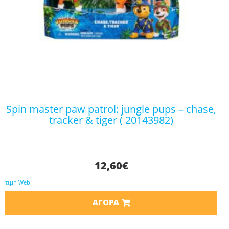
spin master paw patrol: jungle pups – chase,
tracker & tiger ( 20143982)
12,60
€
τιμή Web
ΑΓΟΡΆ