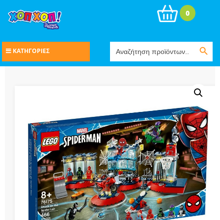
0
Search Button
Search
ΚΑΤΗΓΟΡΙΕΣ
for: