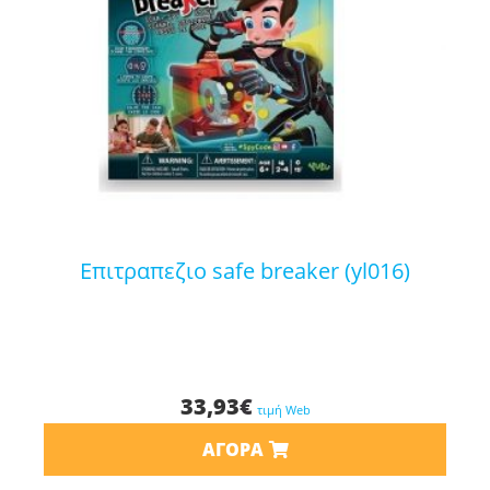
επιτραπεζιο safe breaker (yl016)
33,93
€
τιμή Web
ΑΓΟΡΆ