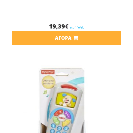
19,39
€
τιμή Web
ΑΓΟΡΆ