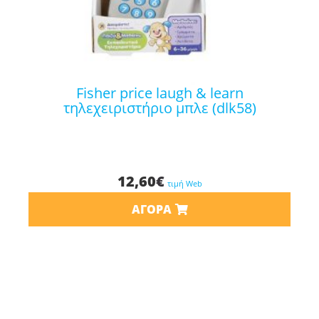
fisher price laugh & learn
τηλεχειριστήριο μπλε (dlk58)
12,60
€
τιμή Web
ΑΓΟΡΆ