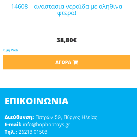
14608 – αναστασια νεραϊδα με αληθινα
φτερα!
38,80
€
τιμή Web
ΑΓΟΡΆ
ΕΠΙΚΟΙΝΩΝΊΑ
Διεύθυνση:
Πατρών 59, Πύργος Ηλείας
E-mail:
info@hophoptoys.gr
Τηλ.:
26213 01503