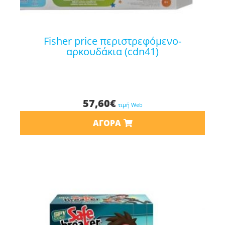
fisher price περιστρεφόμενο-
αρκουδάκια (cdn41)
57,60
€
τιμή Web
ΑΓΟΡΆ