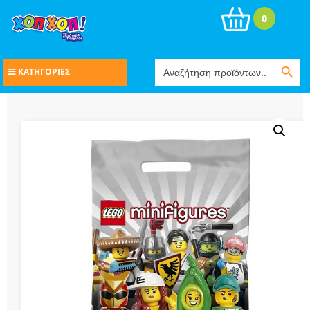
0
Search Button
Search
ΚΑΤΗΓΟΡΙΕΣ
for: