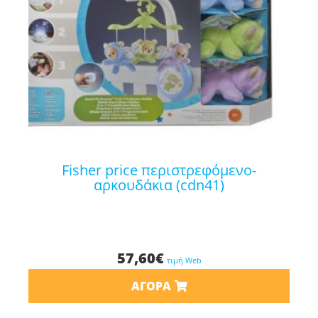
fisher price περιστρεφόμενο-
αρκουδάκια (cdn41)
57,60
€
τιμή Web
ΑΓΟΡΆ