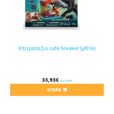
επιτραπεζιο safe breaker (yl016)
33,93
€
τιμή Web
ΑΓΟΡΆ