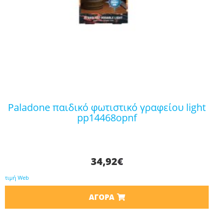
paladone παιδικό φωτιστικό γραφείου light
pp14468opnf
34,92
€
τιμή Web
ΑΓΟΡΆ