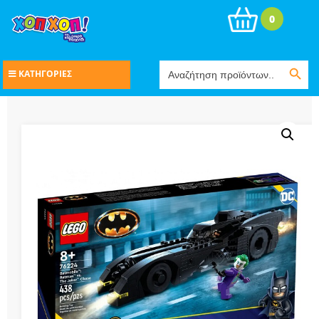
0
Search Button
Search
ΚΑΤΗΓΟΡΙΕΣ
for: