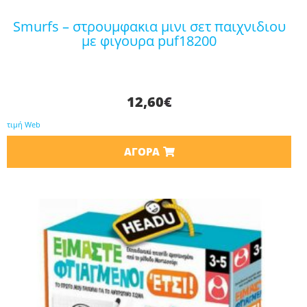
smurfs – στρουμφακια μινι σετ παιχνιδιου
με φιγουρα puf18200
12,60
€
τιμή Web
ΑΓΟΡΆ