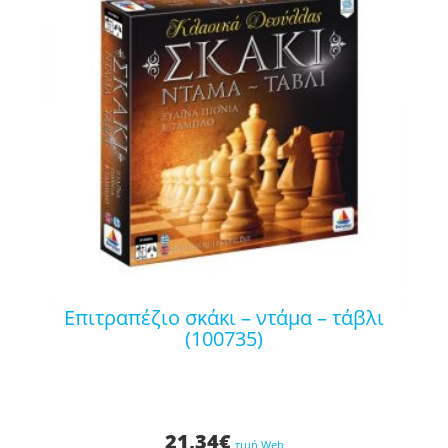
επιτραπέζιο σκάκι – ντάμα – τάβλι
(100735)
21,34
€
τιμή Web