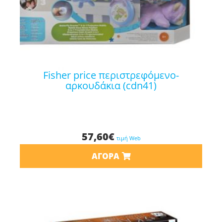
fisher price περιστρεφόμενο-
αρκουδάκια (cdn41)
57,60
€
τιμή Web
ΑΓΟΡΆ