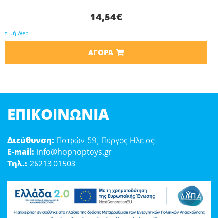
14,54
€
τιμή Web
ΑΓΟΡΆ
ΕΠΙΚΟΙΝΩΝΊΑ
Διεύθυνση:
Πατρών 59, Πύργος Ηλείας
E-mail:
info@hophoptoys.gr
Τηλ.:
26213 01503