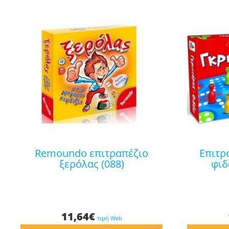
remoundo επιτραπέζιο
επιτραπέζιο γκρινιάρης-
ξερόλας (088)
φιδ
11,64
€
τιμή Web