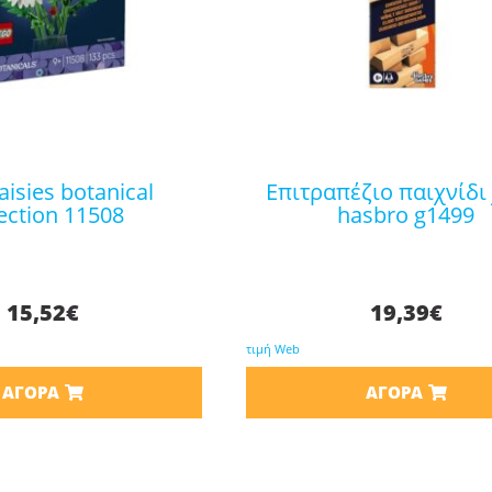
επιτραπέζιο παιχνίδι jenga
lection 11508
hasbro g1499
15,52
€
19,39
€
τιμή Web
ΑΓΟΡΆ
ΑΓΟΡΆ