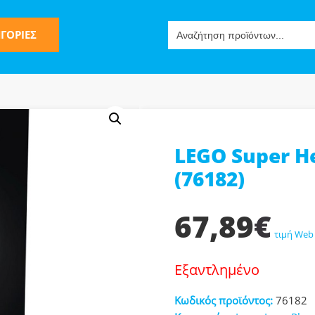
Search
ΓΟΡΙΕΣ
for:
LEGO Super H
ς
(76182)
67,89
€
τιμή Web
Εξαντλημένο
ν-Μίμησης
Κωδικός προϊόντος:
76182