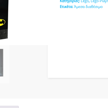
Κατηγορίες:
Lego
,
Lego-Play
κευές
Ετικέτα:
Άμεσα διαθέσιμο