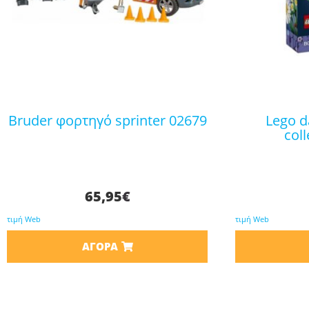
bruder φορτηγό sprinter 02679
lego daisies botanical
col
65,95
€
τιμή Web
τιμή Web
ΑΓΟΡΆ