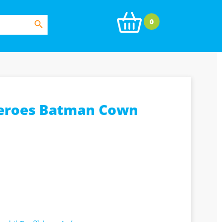
Search Button
0
eroes Batman Cown