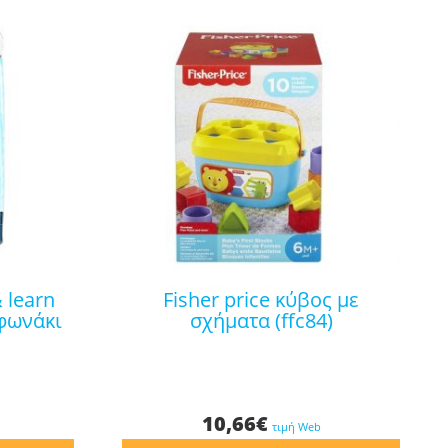
fisher price κύβος με
φωνάκι
σχήματα (ffc84)
10,66
€
τιμή Web