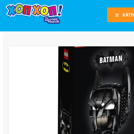
ΚΑΤΗ
Φιγούρες Δράση
Φιγούρες
Τρένα
Bruder
Οχήματα
Πίστες-Γκαράζ
Παιχνίδια Ρόλω
Play Set
Όπλα