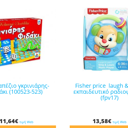
fisher price laugh & learn
άκι (100523-523)
εκπαιδευτικό ραδιο
(fpv17)
11,64
€
13,58
€
τιμή Web
τιμή Web