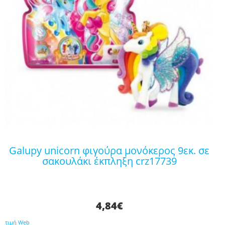
galupy unicorn φιγούρα μονόκερος 9εκ. σε
σακουλάκι έκπληξη crz17739
4,84
€
τιμή Web