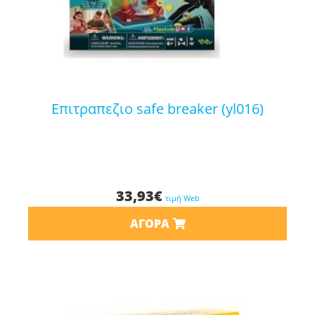
επιτραπεζιο safe breaker (yl016)
33,93
€
τιμή Web
ΑΓΟΡΆ