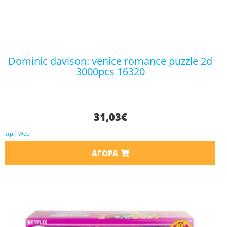
dominic davison: venice romance puzzle 2d
3000pcs 16320
31,03
€
τιμή Web
ΑΓΟΡΆ