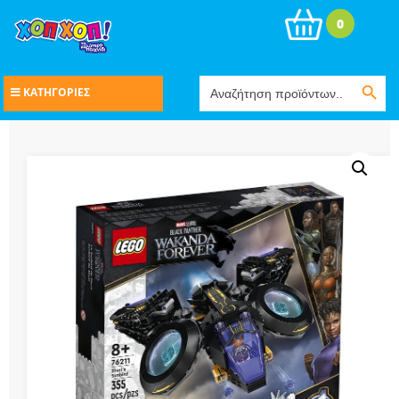
0
Search Button
Search
ΚΑΤΗΓΟΡΙΕΣ
for: