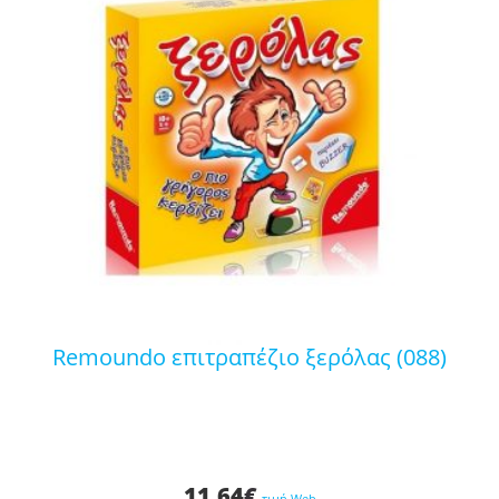
remoundo επιτραπέζιο ξερόλας (088)
11,64
€
τιμή Web