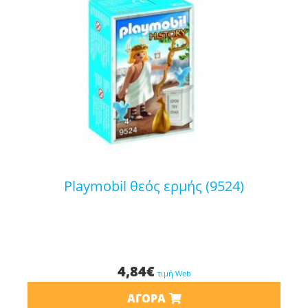
playmobil θεός ερμής (9524)
4,84
€
τιμή Web
ΑΓΟΡΆ