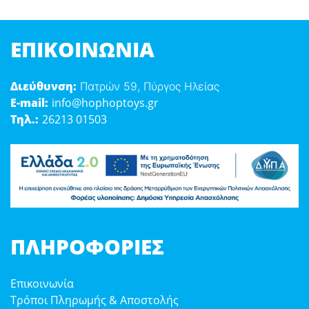
ΕΠΙΚΟΙΝΩΝΊΑ
Διεύθυνση:
Πατρών 59, Πύργος Ηλείας
E-mail:
info@hophoptoys.gr
Τηλ.:
26213 01503
ΠΛΗΡΟΦΟΡΊΕΣ
Επικοινωνία
Τρόποι Πληρωμής & Αποστολής