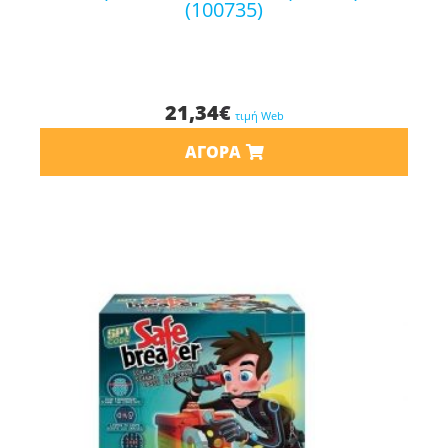
(100735)
21,34
€
τιμή Web
ΑΓΟΡΆ