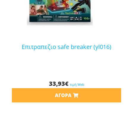
επιτραπεζιο safe breaker (yl016)
33,93
€
τιμή Web
ΑΓΟΡΆ