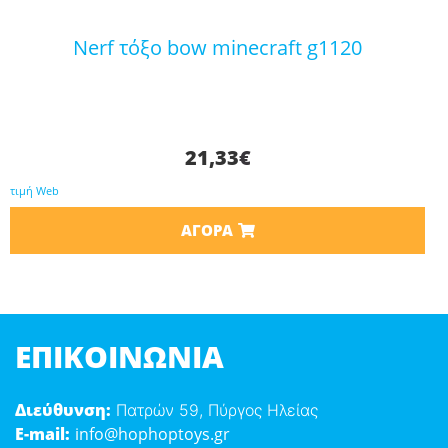
nerf τόξο bow minecraft g1120
21,33
€
τιμή Web
ΑΓΟΡΆ
ΕΠΙΚΟΙΝΩΝΊΑ
Διεύθυνση:
Πατρών 59, Πύργος Ηλείας
E-mail:
info@hophoptoys.gr