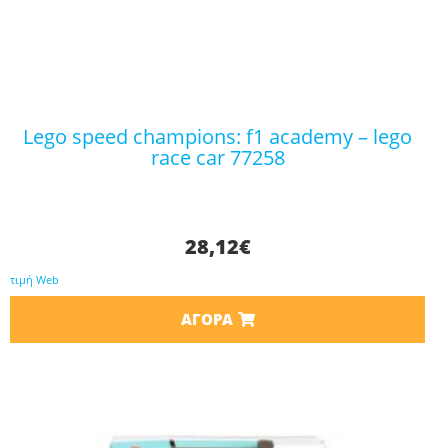
lego speed champions: f1 academy – lego
race car 77258
28,12
€
τιμή Web
ΑΓΟΡΆ