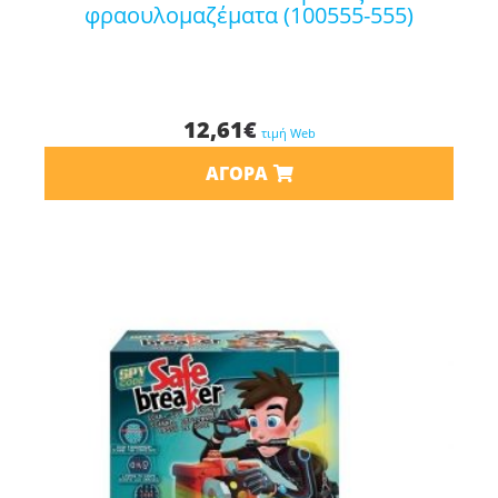
φραουλομαζέματα (100555-555)
12,61
€
τιμή Web
ΑΓΟΡΆ