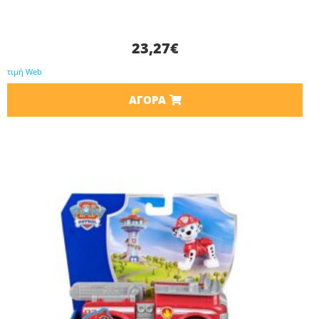
23,27
€
τιμή Web
ΑΓΟΡΆ