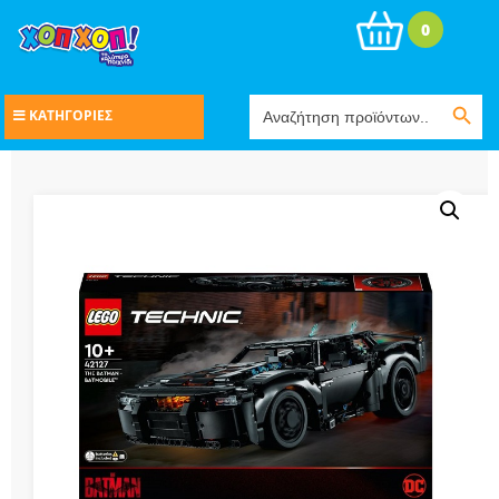
0
Search Button
Search
ΚΑΤΗΓΟΡΙΕΣ
for: