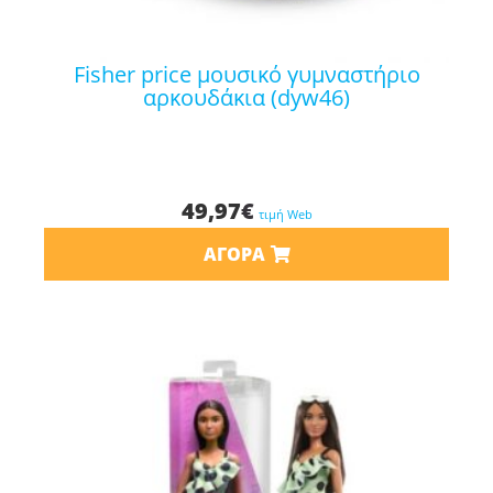
fisher price μουσικό γυμναστήριο
αρκουδάκια (dyw46)
49,97
€
τιμή Web
ΑΓΟΡΆ