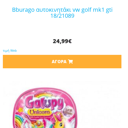
bburago αυτοκινητάκι vw golf mk1 gti
18/21089
24,99
€
τιμή Web
ΑΓΟΡΆ