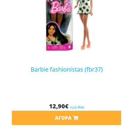
barbie fashionistas (fbr37)
12,90
€
τιμή Web
ΑΓΟΡΆ