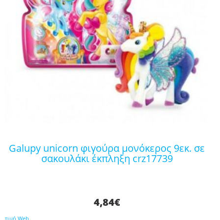
galupy unicorn φιγούρα μονόκερος 9εκ. σε
σακουλάκι έκπληξη crz17739
4,84
€
τιμή Web