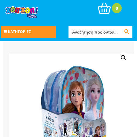
0
Search Button
Search
ΚΑΤΗΓΟΡΙΕΣ
for: