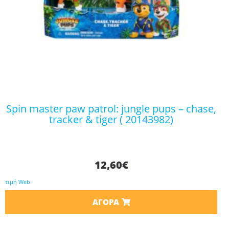
spin master paw patrol: jungle pups – chase,
tracker & tiger ( 20143982)
12,60
€
τιμή Web
ΑΓΟΡΆ