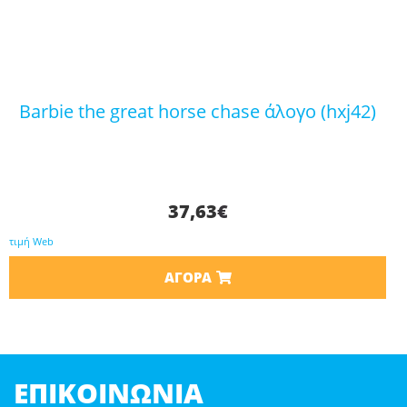
barbie the great horse chase άλογο (hxj42)
37,63
€
τιμή Web
ΑΓΟΡΆ
ΕΠΙΚΟΙΝΩΝΊΑ