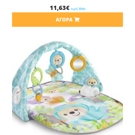
11,63
€
τιμή Web
ΑΓΟΡΆ