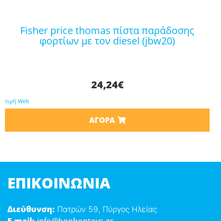
fisher price thomas πίστα παράδοσης
φορτίων με τον diesel (jbw20)
24,24
€
τιμή Web
ΑΓΟΡΆ
ΕΠΙΚΟΙΝΩΝΊΑ
Διεύθυνση:
Πατρών 59, Πύργος Ηλείας