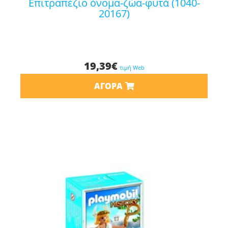
επιτραπέζιο όνομα-ζώα-φυτά (1040-
20167)
19,39
€
τιμή Web
ΑΓΟΡΆ