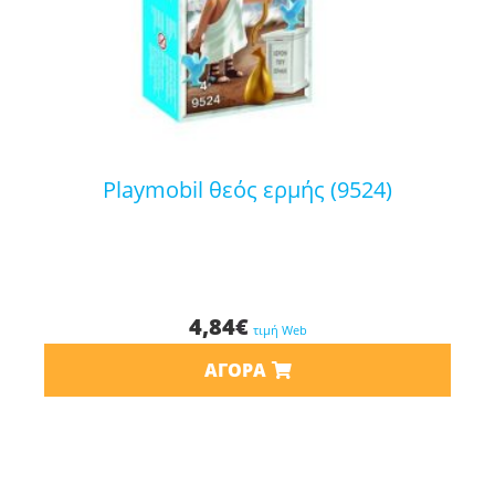
playmobil θεός ερμής (9524)
4,84
€
τιμή Web
ΑΓΟΡΆ