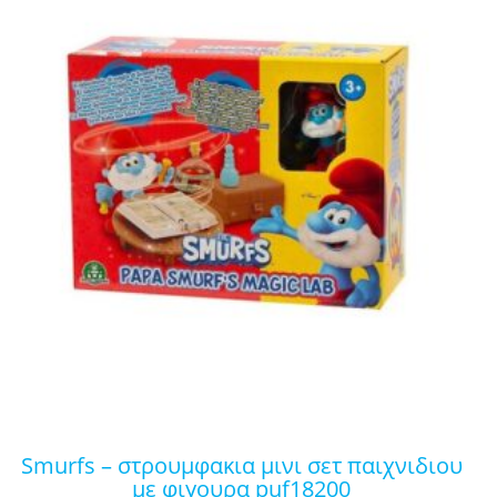
smurfs – στρουμφακια μινι σετ παιχνιδιου
με φιγουρα puf18200