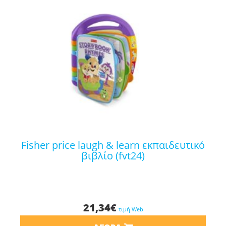
fisher price laugh & learn εκπαιδευτικό
βιβλίο (fvt24)
21,34
€
τιμή Web