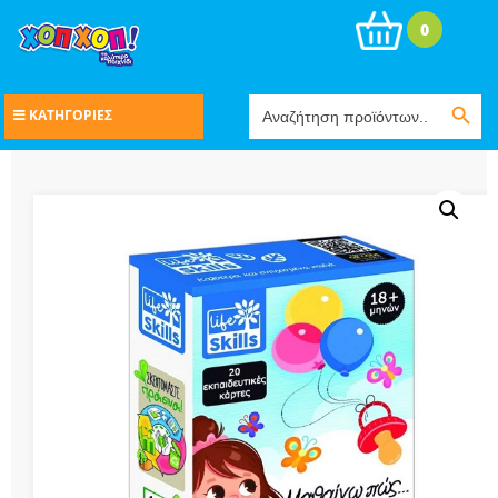
0
Search Button
Search
ΚΑΤΗΓΟΡΙΕΣ
for: