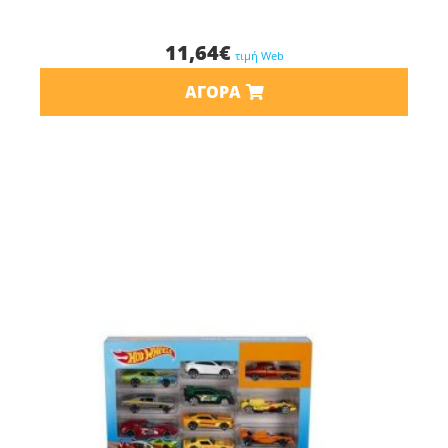
11,64
€
τιμή Web
ΑΓΟΡΆ