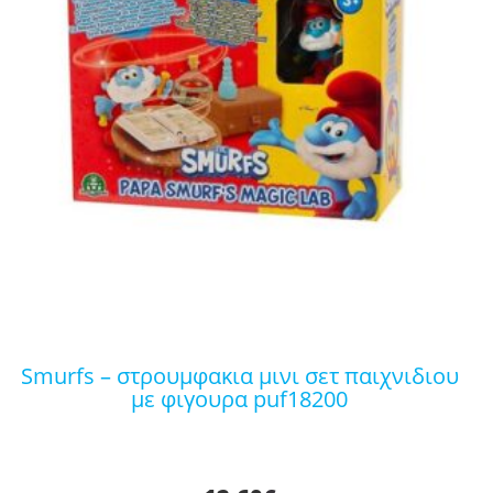
smurfs – στρουμφακια μινι σετ παιχνιδιου
με φιγουρα puf18200