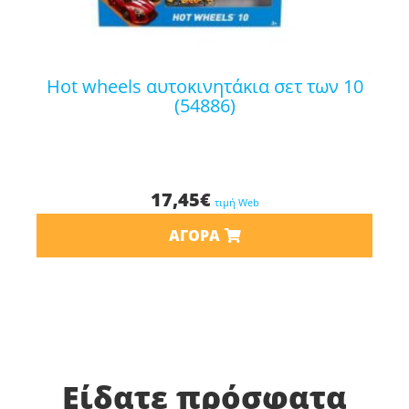
hot wheels αυτοκινητάκια σετ των 10
(54886)
17,45
€
τιμή Web
ΑΓΟΡΆ
Είδατε πρόσφατα