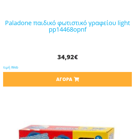
paladone παιδικό φωτιστικό γραφείου light
pp14468opnf
34,92
€
τιμή Web
ΑΓΟΡΆ