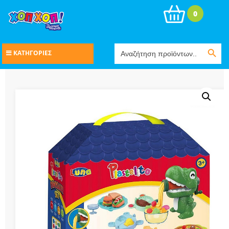
0
Search Button
Search
ΚΑΤΗΓΟΡΙΕΣ
for: