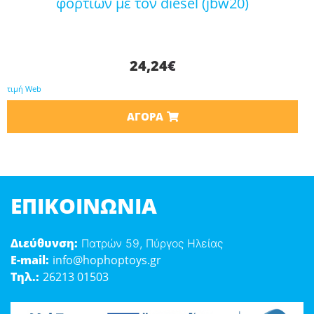
φορτίων με τον diesel (jbw20)
24,24
€
τιμή Web
ΑΓΟΡΆ
ΕΠΙΚΟΙΝΩΝΊΑ
Διεύθυνση:
Πατρών 59, Πύργος Ηλείας
E-mail:
info@hophoptoys.gr
Τηλ.:
26213 01503