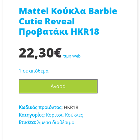
Mattel Κούκλα Barbie
Cutie Reveal
Προβατάκι HKR18
22,30
€
τιμή Web
1 σε απόθεμα
Mattel
Αγορά
Κούκλα
Barbie
Cutie
Κωδικός προϊόντος:
HKR18
Reveal
Κατηγορίες:
Κορίτσι
,
Κούκλες
Προβατάκι
Ετικέτα:
Άμεσα διαθέσιμο
HKR18
ποσότητα