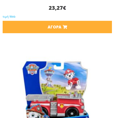
23,27
€
τιμή Web
ΑΓΟΡΆ