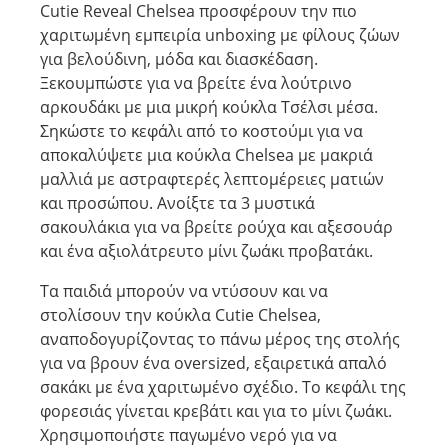
Cutie Reveal Chelsea προσφέρουν την πιο
χαριτωμένη εμπειρία unboxing με φίλους ζώων
για βελούδινη, μόδα και διασκέδαση.
Ξεκουμπώστε για να βρείτε ένα λούτρινο
αρκουδάκι με μια μικρή κούκλα Τσέλσι μέσα.
Σηκώστε το κεφάλι από το κοστούμι για να
αποκαλύψετε μια κούκλα Chelsea με μακριά
μαλλιά με αστραφτερές λεπτομέρειες ματιών
και προσώπου. Ανοίξτε τα 3 μυστικά
σακουλάκια για να βρείτε ρούχα και αξεσουάρ
και ένα αξιολάτρευτο μίνι ζωάκι προβατάκι.
Τα παιδιά μπορούν να ντύσουν και να
στολίσουν την κούκλα Cutie Chelsea,
αναποδογυρίζοντας το πάνω μέρος της στολής
για να βρουν ένα oversized, εξαιρετικά απαλό
σακάκι με ένα χαριτωμένο σχέδιο. Το κεφάλι της
φορεσιάς γίνεται κρεβάτι και για το μίνι ζωάκι.
Χρησιμοποιήστε παγωμένο νερό για να