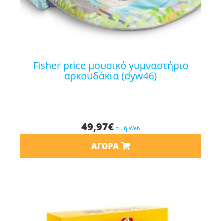
fisher price μουσικό γυμναστήριο
αρκουδάκια (dyw46)
49,97
€
τιμή Web
ΑΓΟΡΆ