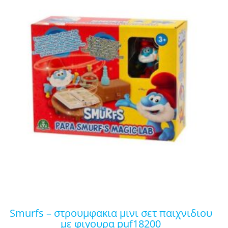
smurfs – στρουμφακια μινι σετ παιχνιδιου
με φιγουρα puf18200