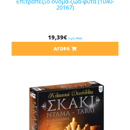
επιτραπέζιο όνομα-ζώα-φυτά (1040-
20167)
19,39
€
τιμή Web
ΑΓΟΡΆ