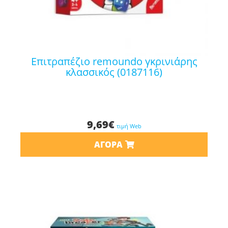
επιτραπέζιο remoundo γκρινιάρης
κλασσικός (0187116)
9,69
€
τιμή Web
ΑΓΟΡΆ