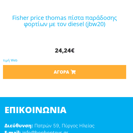
fisher price thomas πίστα παράδοσης
φορτίων με τον diesel (jbw20)
24,24
€
τιμή Web
ΑΓΟΡΆ
ΕΠΙΚΟΙΝΩΝΊΑ
Διεύθυνση:
Πατρών 59, Πύργος Ηλείας
E-mail:
info@hophoptoys.gr