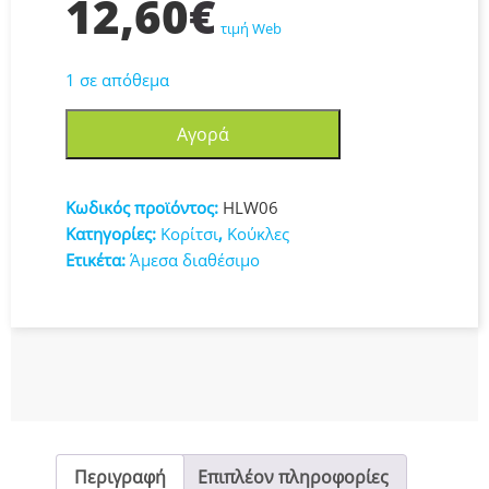
12,60
€
τιμή Web
1 σε απόθεμα
Mattel
Αγορά
Κούκλα
Cinderella
HLW06
Κωδικός προϊόντος:
HLW06
ποσότητα
Κατηγορίες:
Κορίτσι
,
Κούκλες
Ετικέτα:
Άμεσα διαθέσιμο
Περιγραφή
Επιπλέον πληροφορίες