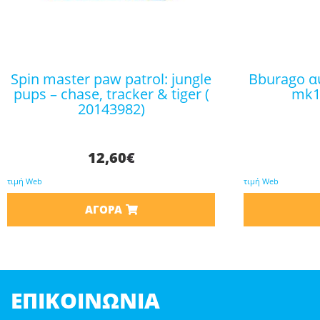
spin master paw patrol: jungle
bburago αυτοκινητάκι vw golf
pups – chase, tracker & tiger (
mk1 
20143982)
12,60
€
τιμή Web
τιμή Web
ΑΓΟΡΆ
ΕΠΙΚΟΙΝΩΝΊΑ