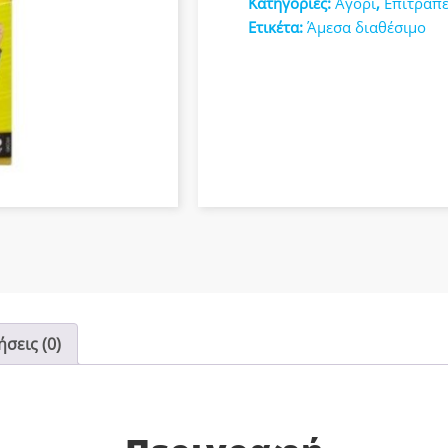
Κατηγορίες:
Αγόρι
,
Επιτραπέ
κευές
Ετικέτα:
Άμεσα διαθέσιμο
σεις (0)