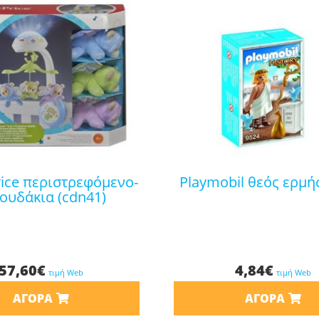
playmobil θεός ερμή
ουδάκια (cdn41)
57,60
€
4,84
€
τιμή Web
τιμή Web
ΑΓΟΡΆ
ΑΓΟΡΆ