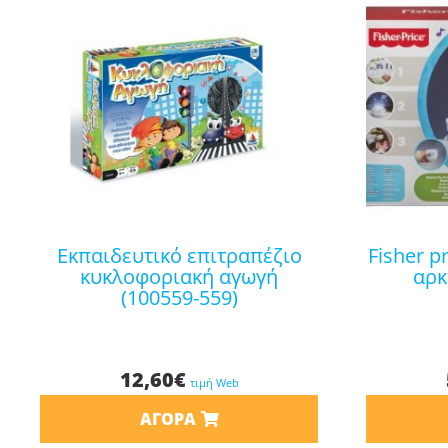
εκπαιδευτικό επιτραπέζιο
fisher price περιστρεφόμενο-
κυκλοφοριακή αγωγή
αρκ
(100559-559)
12,60
€
τιμή Web
ΑΓΟΡΆ