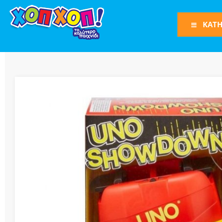
ΚΑΤΗ
Φιγούρες Δράση
Φιγούρες
Τρένα
Bruder
Οχήματα
Πίστες-Γκαράζ
Παιχνίδια Ρόλω
Play Set
Όπλα