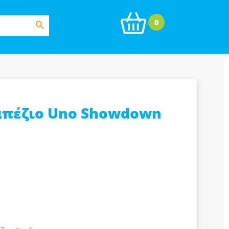
Search Button
0
απέζιο Uno Showdown