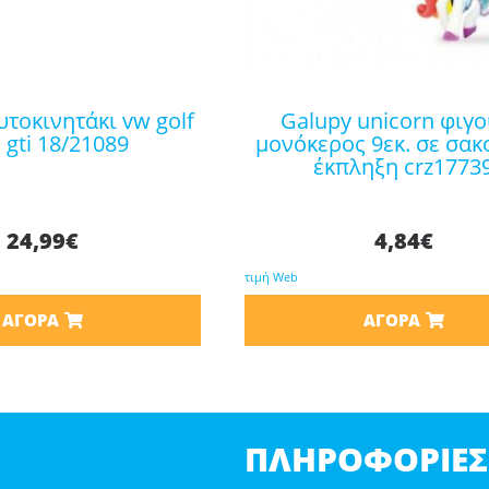
galupy unicorn φιγούρα
gti 18/21089
μονόκερος 9εκ. σε σακ
έκπληξη crz1773
24,99
€
4,84
€
τιμή Web
ΑΓΟΡΆ
ΑΓΟΡΆ
ΠΛΗΡΟΦΟΡΊΕΣ