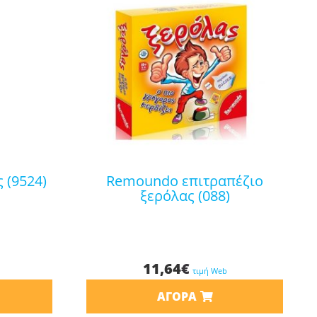
ς (9524)
remoundo επιτραπέζιο
ξερόλας (088)
11,64
€
τιμή Web
ΑΓΟΡΆ