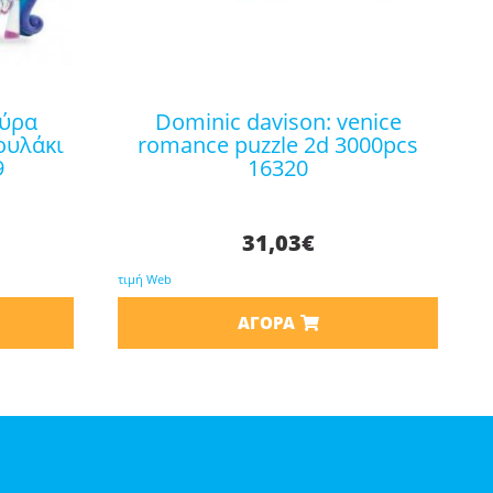
dominic davison: venice
ουλάκι
romance puzzle 2d 3000pcs
9
16320
31,03
€
τιμή Web
ΑΓΟΡΆ