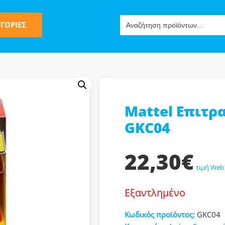
Search
ΓΟΡΙΕΣ
for:
Mattel Επιτρ
ς
GKC04
22,30
€
τιμή Web
Εξαντλημένο
ν-Μίμησης
Κωδικός προϊόντος:
GKC04