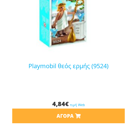
playmobil θεός ερμής (9524)
4,84
€
τιμή Web
ΑΓΟΡΆ