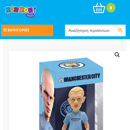
0
Search Button
Search
ΚΑΤΗΓΟΡΙΕΣ
for: