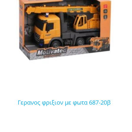
γερανος φριξιον με φωτα 687-20β