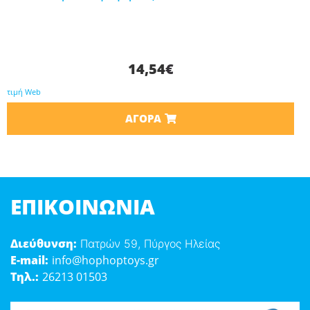
14,54
€
τιμή Web
ΑΓΟΡΆ
ΕΠΙΚΟΙΝΩΝΊΑ
Διεύθυνση:
Πατρών 59, Πύργος Ηλείας
E-mail:
info@hophoptoys.gr
Τηλ.:
26213 01503