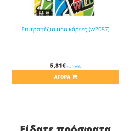
επιτραπέζιο uno κάρτες (w2087)
5,81
€
τιμή Web
ΑΓΟΡΆ
Είδατε πρόσφατα