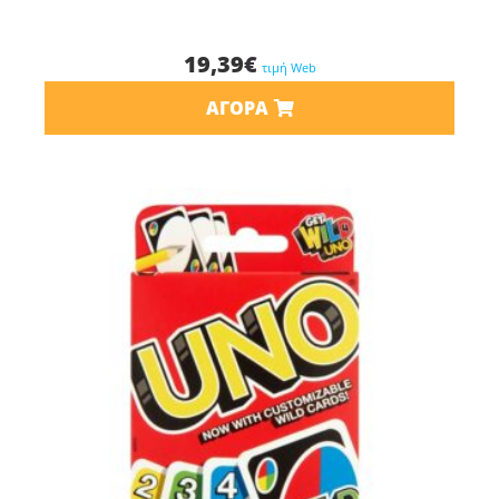
19,39
€
τιμή Web
ΑΓΟΡΆ