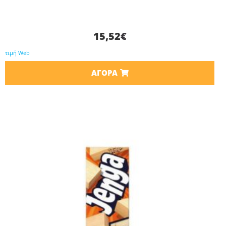
15,52
€
τιμή Web
ΑΓΟΡΆ