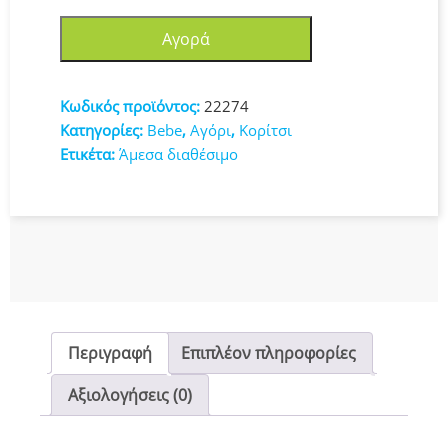
My
Αγορά
First
Remote
Control
Κωδικός προϊόντος:
22274
22274
Κατηγορίες:
Bebe
,
Αγόρι
,
Κορίτσι
ποσότητα
Ετικέτα:
Άμεσα διαθέσιμο
Περιγραφή
Επιπλέον πληροφορίες
Αξιολογήσεις (0)