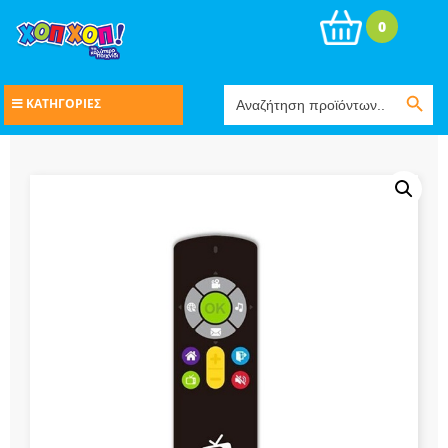
0
Search Button
Search
ΚΑΤΗΓΟΡΙΕΣ
for: