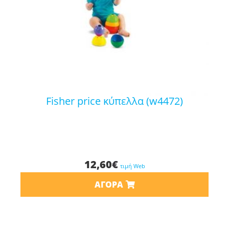
fisher price κύπελλα (w4472)
12,60
€
τιμή Web
ΑΓΟΡΆ