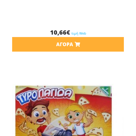
10,66
€
τιμή Web
ΑΓΟΡΆ