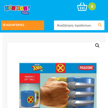
0
Search Button
Search
ΚΑΤΗΓΟΡΙΕΣ
for: