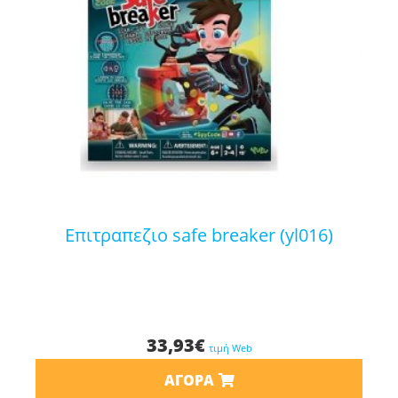
επιτραπεζιο safe breaker (yl016)
33,93
€
τιμή Web
ΑΓΟΡΆ