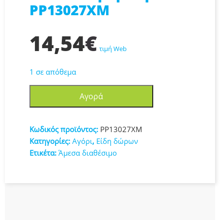
PP13027XM
14,54
€
τιμή Web
1 σε απόθεμα
Paladone
Αγορά
Shaped
Κούπα
Κεραμική
Κωδικός προϊόντος:
PP13027XM
PP13027XM
Κατηγορίες:
Αγόρι
,
Είδη δώρων
ποσότητα
Ετικέτα:
Άμεσα διαθέσιμο