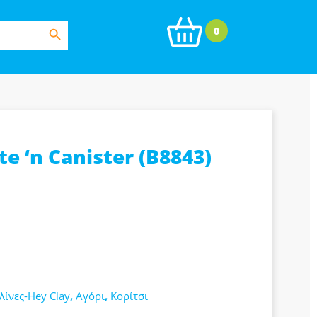
Search Button
0
e ‘n Canister (B8843)
λίνες-Hey Clay
,
Αγόρι
,
Κορίτσι