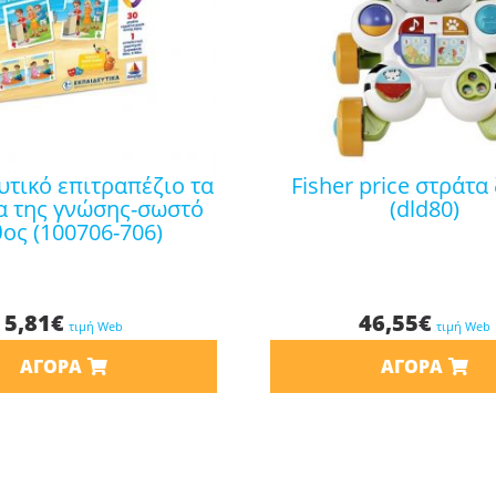
fisher price στράτα ζέβρα
α της γνώσης-σωστό
(dld80)
ος (100706-706)
5,81
€
46,55
€
τιμή Web
τιμή Web
ΑΓΟΡΆ
ΑΓΟΡΆ