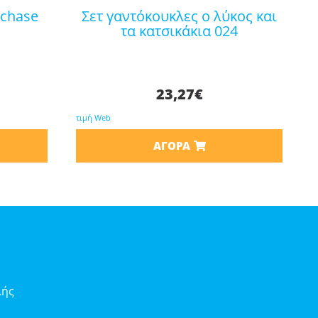
σετ γαντόκουκλες ο λύκος και
τα κατσικάκια 024
23,27
€
τιμή Web
ΑΓΟΡΆ
λής