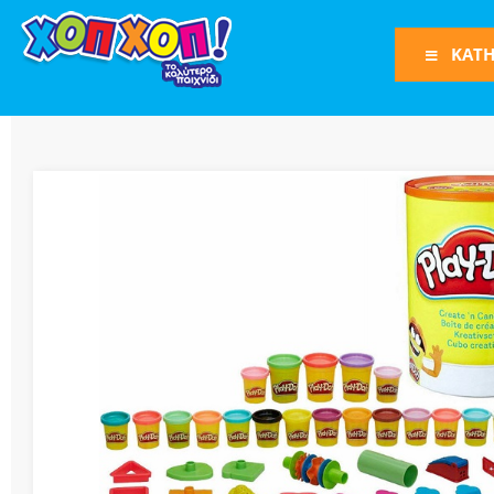
ΚΑΤΗ
Φιγούρες Δράση
Φιγούρες
Τρένα
Bruder
Οχήματα
Πίστες-Γκαράζ
Παιχνίδια Ρόλω
Play Set
Όπλα