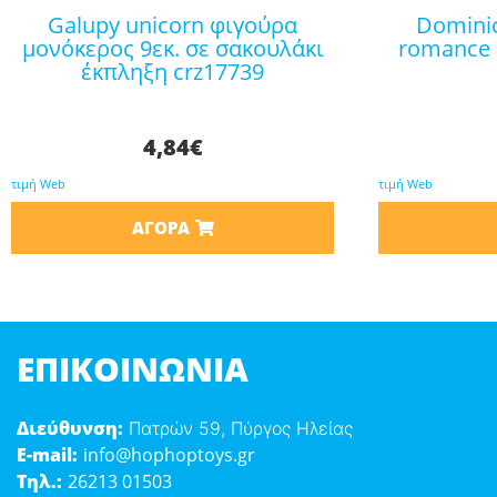
galupy unicorn φιγούρα
dominic davison: venice
μονόκερος 9εκ. σε σακουλάκι
romance 
έκπληξη crz17739
4,84
€
τιμή Web
τιμή Web
ΑΓΟΡΆ
ΕΠΙΚΟΙΝΩΝΊΑ
Διεύθυνση:
Πατρών 59, Πύργος Ηλείας
E-mail:
info@hophoptoys.gr
Τηλ.:
26213 01503