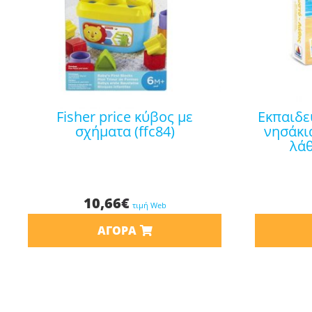
fisher price κύβος με
εκπαιδευτικό επιτραπέζιο τα
σχήματα (ffc84)
νησάκι
λάθ
10,66
€
τιμή Web
ΑΓΟΡΆ