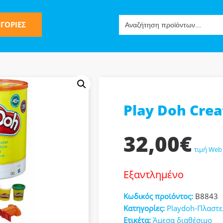
Search
ΓΟΡΙΕΣ
for:
Play Doh Creat
ς
32,00
€
τιμή Web
Εξαντλημένο
ν-Μίμησης
Κωδικός προϊόντος:
B8843
Κατηγορίες:
Playdoh-Πλαστε
Ετικέτα:
Άμεσα διαθέσιμο