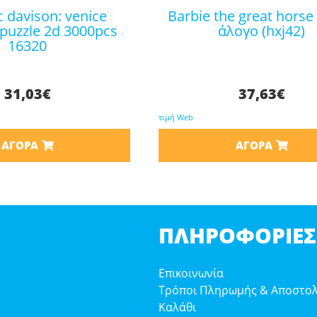
barbie the great horse chase
puzzle 2d 3000pcs
άλογο (hxj42)
16320
31,03
€
37,63
€
τιμή Web
ΑΓΟΡΆ
ΑΓΟΡΆ
ΠΛΗΡΟΦΟΡΊΕΣ
Επικοινωνία
Τρόποι Πληρωμής & Αποστο
Καλάθι