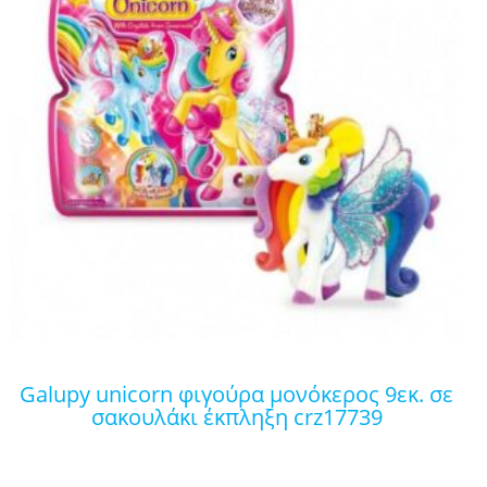
galupy unicorn φιγούρα μονόκερος 9εκ. σε
σακουλάκι έκπληξη crz17739