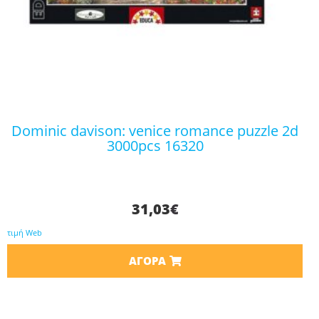
dominic davison: venice romance puzzle 2d
3000pcs 16320
31,03
€
τιμή Web
ΑΓΟΡΆ