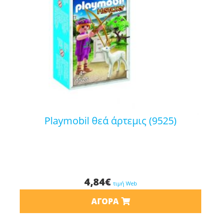
playmobil θεά άρτεμις (9525)
4,84
€
τιμή Web
ΑΓΟΡΆ