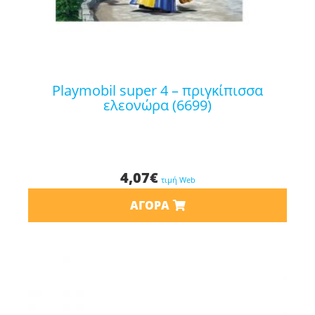
playmobil super 4 – πριγκίπισσα
ελεονώρα (6699)
4,07
€
τιμή Web
ΑΓΟΡΆ