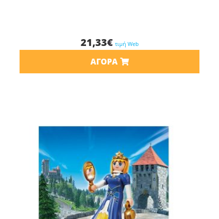
21,33
€
τιμή Web
ΑΓΟΡΆ