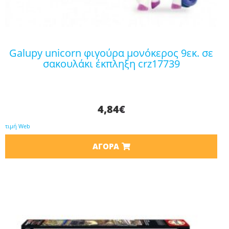
galupy unicorn φιγούρα μονόκερος 9εκ. σε
σακουλάκι έκπληξη crz17739
4,84
€
τιμή Web
ΑΓΟΡΆ