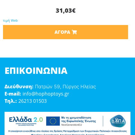
31,03
€
τιμή Web
ΑΓΟΡΆ
ΕΠΙΚΟΙΝΩΝΊΑ
Διεύθυνση:
Πατρών 59, Πύργος Ηλείας
E-mail:
info@hophoptoys.gr
Τηλ.:
26213 01503