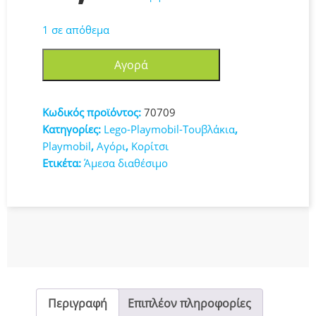
1 σε απόθεμα
PLAYMOBIL
Αγορά
ΠΕΡΙΠΕΤΕΙΑ
ΜΕ
ΤΟΝ
Κωδικός προϊόντος:
70709
BLACK
Κατηγορίες:
Lego-Playmobil-Τουβλάκια
,
KNIGHT
Playmobil
,
Αγόρι
,
Κορίτσι
(70709)
Ετικέτα:
Άμεσα διαθέσιμο
ποσότητα
Περιγραφή
Επιπλέον πληροφορίες