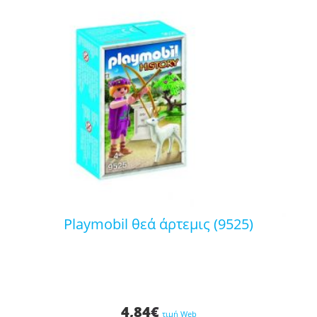
playmobil θεά άρτεμις (9525)
4,84
€
τιμή Web