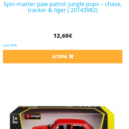
spin master paw patrol: jungle pups – chase,
tracker & tiger ( 20143982)
12,60
€
τιμή Web
ΑΓΟΡΆ