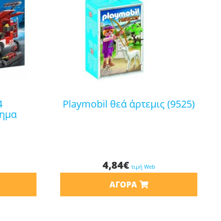
playmobil θεά άρτεμις (9525)
χημα
4,84
€
τιμή Web
ΑΓΟΡΆ