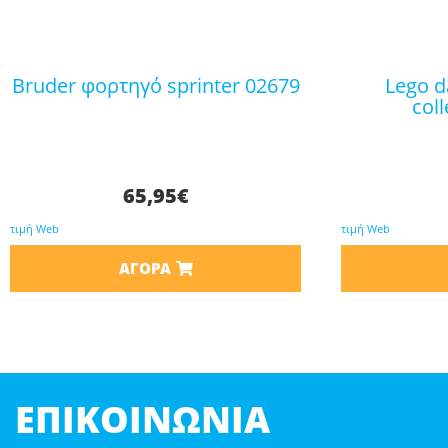
bruder φορτηγό sprinter 02679
lego daisies botanical
col
65,95
€
τιμή Web
τιμή Web
ΑΓΟΡΆ
ΕΠΙΚΟΙΝΩΝΊΑ