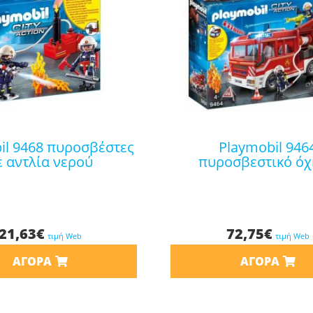
playmobil 9464
ε αντλία νερού
πυροσβεστικό ό
21,63
€
72,75
€
τιμή Web
τιμή Web
ΑΓΟΡΆ
ΑΓΟΡΆ