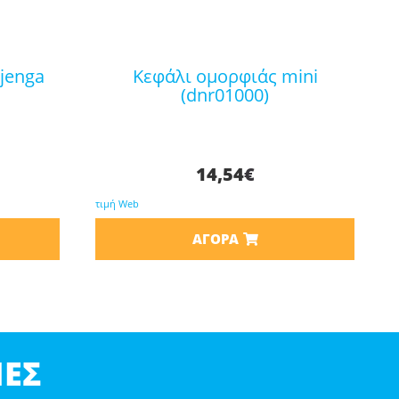
κεφάλι ομορφιάς mini
(dnr01000)
14,54
€
τιμή Web
ΑΓΟΡΆ
ΕΣ