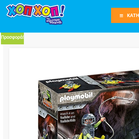
ΚΑΤΗ
Προσφορά!
Φιγούρες Δράση
Φιγούρες
Τρένα
Bruder
Οχήματα
Πίστες-Γκαράζ
Παιχνίδια Ρόλω
Play Set
Όπλα