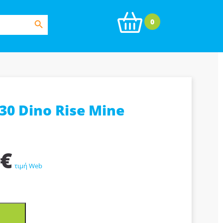
Search Button
0
30 Dino Rise Mine
Η
€
τρέχουσα
τιμή Web
τιμή
είναι:
13,59€.