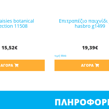
επιτραπέζιο παιχνίδι jenga
lection 11508
hasbro g1499
15,52
€
19,39
€
τιμή Web
ΑΓΟΡΆ
ΑΓΟΡΆ
ΠΛΗΡΟΦΟΡΊ