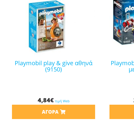
playmobil play & give αθηνά
playmobil 9468 πυροσβέστες
(9150)
μ
4,84
€
τιμή Web
ΑΓΟΡΆ