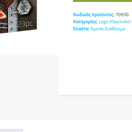
Dino
κευές
Rise
Κωδικός προϊόντος:
70930
Mine
Κατηγορίες:
Lego-Playmobil
Cruiser
Ετικέτα:
Άμεσα διαθέσιμο
ποσότητα