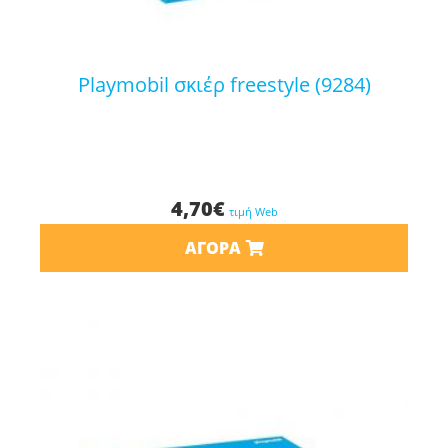
playmobil σκιέρ freestyle (9284)
4,70
€
τιμή Web
ΑΓΟΡΆ