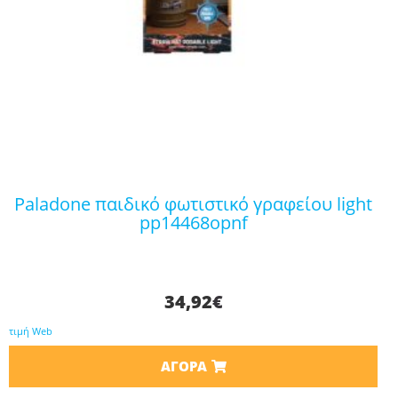
paladone παιδικό φωτιστικό γραφείου light
pp14468opnf
34,92
€
τιμή Web
ΑΓΟΡΆ