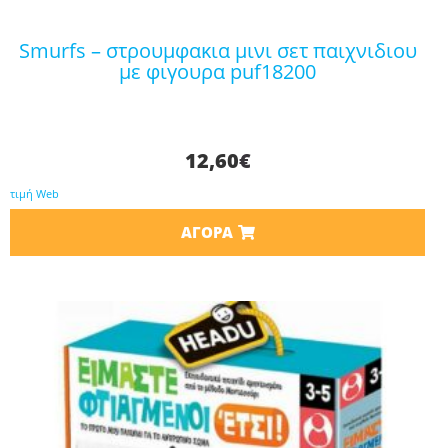
smurfs – στρουμφακια μινι σετ παιχνιδιου
με φιγουρα puf18200
12,60
€
τιμή Web
ΑΓΟΡΆ