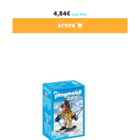
4,84
€
τιμή Web
ΑΓΟΡΆ