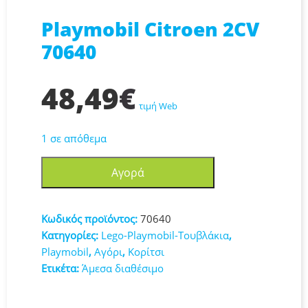
Playmobil Citroen 2CV
70640
48,49
€
τιμή Web
1 σε απόθεμα
Playmobil
Αγορά
Citroen
2CV
70640
Κωδικός προϊόντος:
70640
ποσότητα
Κατηγορίες:
Lego-Playmobil-Τουβλάκια
,
Playmobil
,
Αγόρι
,
Κορίτσι
Ετικέτα:
Άμεσα διαθέσιμο