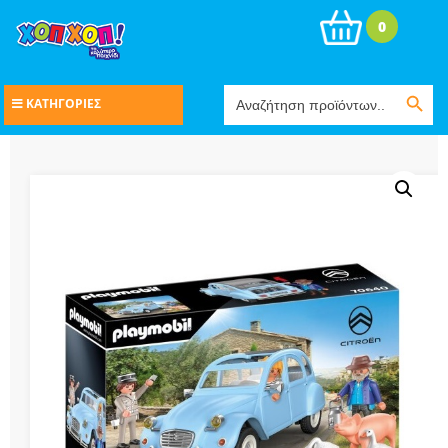
0
Search Button
Search
ΚΑΤΗΓΟΡΙΕΣ
for: