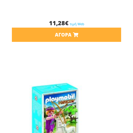
11,28
€
τιμή Web
ΑΓΟΡΆ