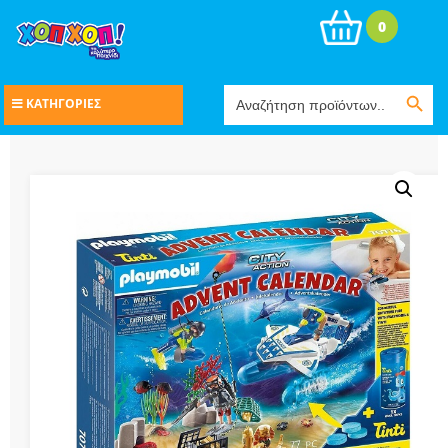
0
Search Button
Search
ΚΑΤΗΓΟΡΙΕΣ
for: