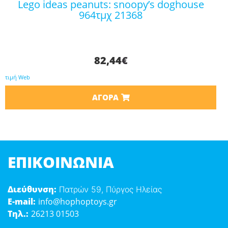
lego ideas peanuts: snoopy’s doghouse
964τμχ 21368
82,44
€
τιμή Web
ΑΓΟΡΆ
ΕΠΙΚΟΙΝΩΝΊΑ
Διεύθυνση:
Πατρών 59, Πύργος Ηλείας
E-mail:
info@hophoptoys.gr
Τηλ.:
26213 01503