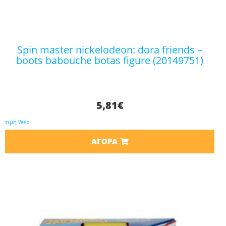
spin master nickelodeon: dora friends –
boots babouche botas figure (20149751)
5,81
€
τιμή Web
ΑΓΟΡΆ