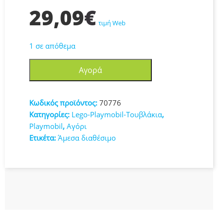
29,09
€
τιμή Web
1 σε απόθεμα
Playmobil
Αγορά
City
Action
–
Κωδικός προϊόντος:
70776
Χριστουγεννιάτικο
Κατηγορίες:
Lego-Playmobil-Τουβλάκια
,
Ημερολόγιο
Playmobil
,
Αγόρι
“Παιχνίδι
Ετικέτα:
Άμεσα διαθέσιμο
Στην
Μπανιέρα
Με
Αστυνόμους”
70776
ποσότητα