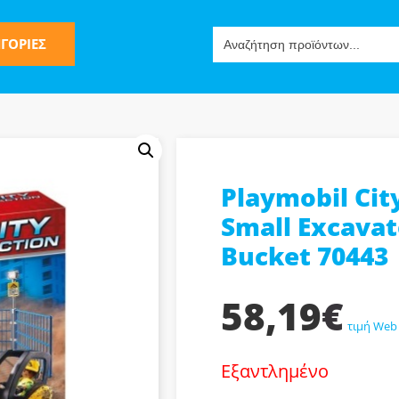
Search
ΓΟΡΙΕΣ
for:
Playmobil Cit
ς
Small Excava
Bucket 70443
58,19
€
τιμή Web
ν-Μίμησης
Εξαντλημένο