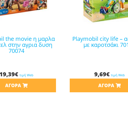
playmobil city life – ασθενής
τελ στην αγρια δυση
με καροτσάκι 70
70074
19,39
€
9,69
€
τιμή Web
τιμή Web
ΑΓΟΡΆ
ΑΓΟΡΆ