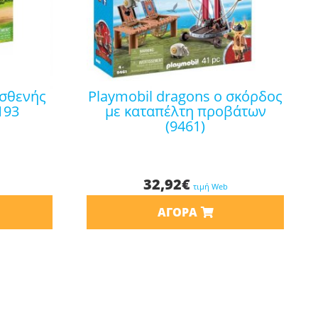
playmobil dragons ο σκόρδος
193
με καταπέλτη προβάτων
(9461)
32,92
€
τιμή Web
ΑΓΟΡΆ