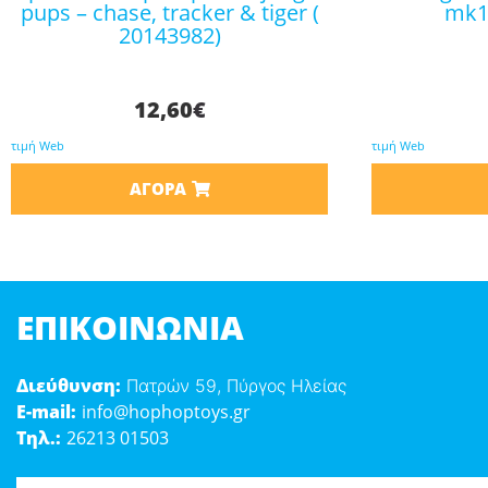
pups – chase, tracker & tiger (
mk1 
20143982)
12,60
€
τιμή Web
τιμή Web
ΑΓΟΡΆ
ΕΠΙΚΟΙΝΩΝΊΑ
Διεύθυνση:
Πατρών 59, Πύργος Ηλείας
E-mail:
info@hophoptoys.gr
Τηλ.:
26213 01503