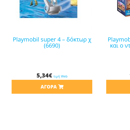
playmobil super 4 – δόκτωρ χ
playmobil the movie η μαρλα
(6690)
και ο ν
5,34
€
τιμή Web
ΑΓΟΡΆ