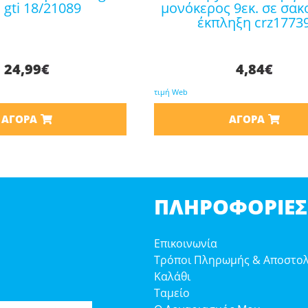
gti 18/21089
μονόκερος 9εκ. σε σακ
έκπληξη crz1773
24,99
€
4,84
€
τιμή Web
ΑΓΟΡΆ
ΑΓΟΡΆ
ΠΛΗΡΟΦΟΡΊΕΣ
Επικοινωνία
Τρόποι Πληρωμής & Αποστο
Καλάθι
Ταμείο