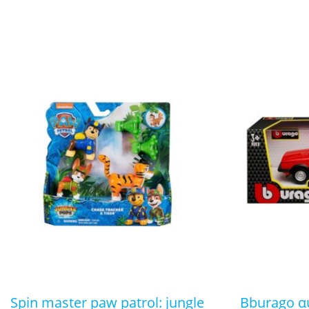
spin master paw patrol: jungle
bburago αυτοκινητάκι vw golf