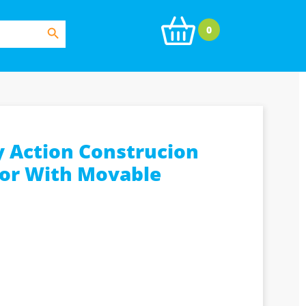
Search Button
0
y Action Construcion
tor With Movable