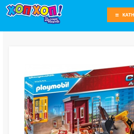
ΚΑΤΗ
Φιγούρες Δράση
Φιγούρες
Τρένα
Bruder
Οχήματα
Πίστες-Γκαράζ
Παιχνίδια Ρόλω
Play Set
Όπλα