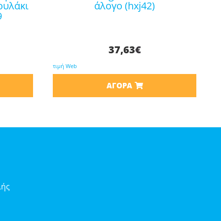
ουλάκι
άλογο (hxj42)
9
37,63
€
τιμή Web
ΑΓΟΡΆ
λής