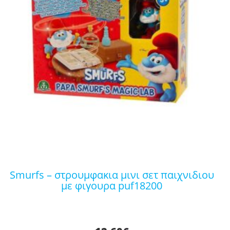
smurfs – στρουμφακια μινι σετ παιχνιδιου
με φιγουρα puf18200