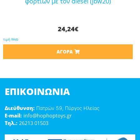
φορτίων με τον diesel (jbw20)
24,24
€
τιμή Web
ΑΓΟΡΆ
ΕΠΙΚΟΙΝΩΝΊΑ
Διεύθυνση:
Πατρών 59, Πύργος Ηλείας
E-mail:
info@hophoptoys.gr
Τηλ.:
26213 01503