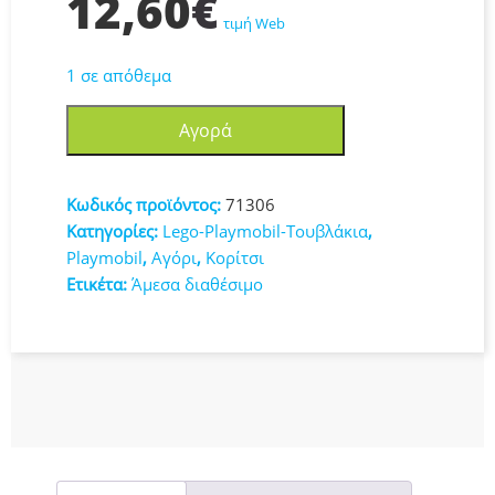
12,60
€
τιμή Web
1 σε απόθεμα
Playmobil
Αγορά
Country
Αγροτικό
Cargo
Κωδικός προϊόντος:
71306
Ποδήλατο
Κατηγορίες:
Lego-Playmobil-Τουβλάκια
,
71306
Playmobil
,
Αγόρι
,
Κορίτσι
ποσότητα
Ετικέτα:
Άμεσα διαθέσιμο