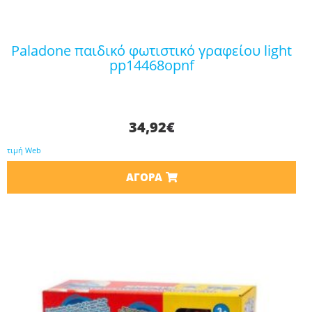
paladone παιδικό φωτιστικό γραφείου light
pp14468opnf
34,92
€
τιμή Web
ΑΓΟΡΆ