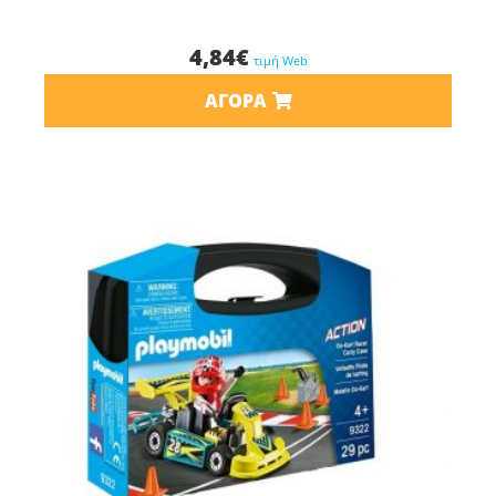
4,84
€
τιμή Web
ΑΓΟΡΆ