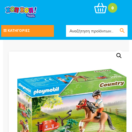
0
Search Button
Search
ΚΑΤΗΓΟΡΙΕΣ
for: