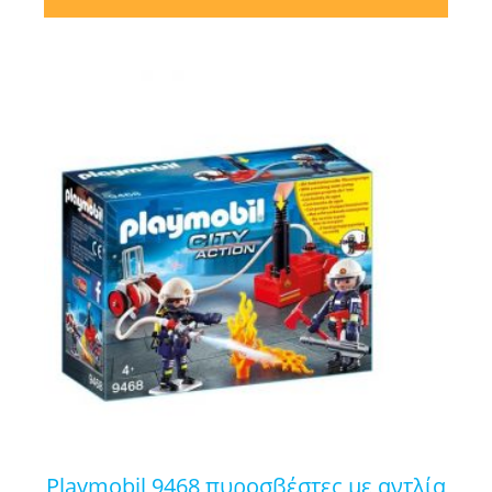
playmobil 9468 πυροσβέστες με αντλία