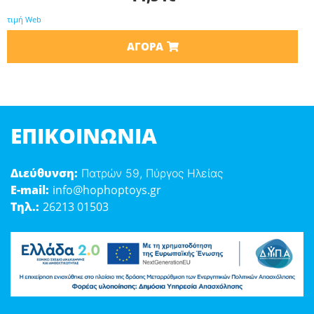
τιμή Web
ΑΓΟΡΆ
ΕΠΙΚΟΙΝΩΝΊΑ
Διεύθυνση:
Πατρών 59, Πύργος Ηλείας
E-mail:
info@hophoptoys.gr
Τηλ.:
26213 01503