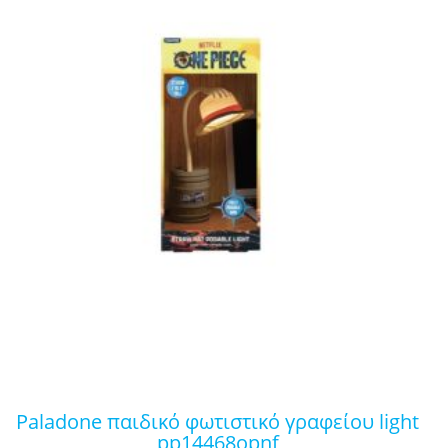
paladone παιδικό φωτιστικό γραφείου light
pp14468opnf