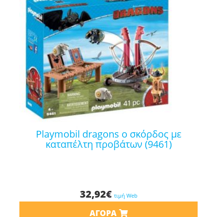
playmobil dragons ο σκόρδος με
καταπέλτη προβάτων (9461)
32,92
€
τιμή Web
ΑΓΟΡΆ