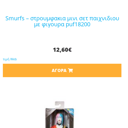
smurfs – στρουμφακια μινι σετ παιχνιδιου
με φιγουρα puf18200
12,60
€
τιμή Web
ΑΓΟΡΆ