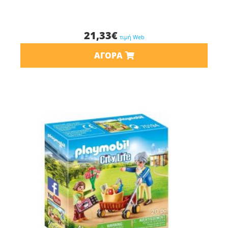
21,33
€
τιμή Web
ΑΓΟΡΆ