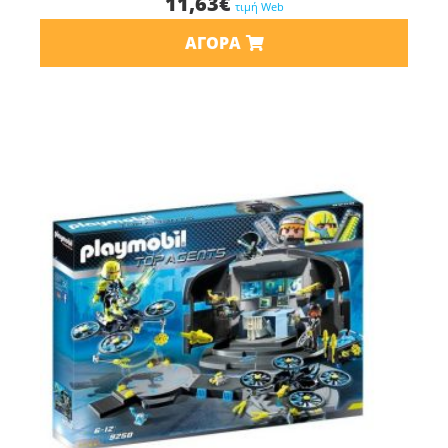
11,63
€
τιμή Web
ΑΓΟΡΆ