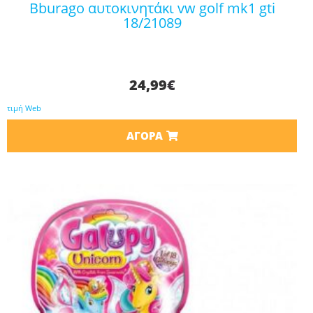
bburago αυτοκινητάκι vw golf mk1 gti
18/21089
24,99
€
τιμή Web
ΑΓΟΡΆ