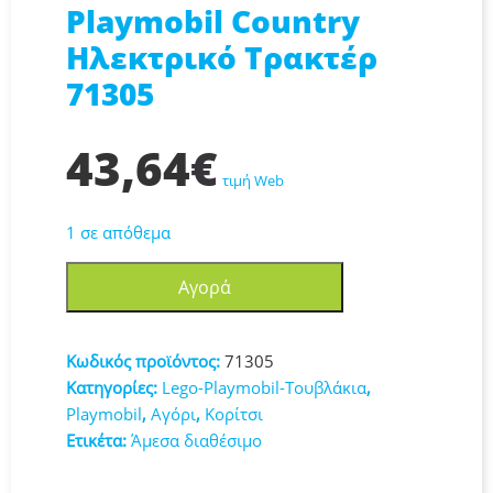
Playmobil Country
Ηλεκτρικό Τρακτέρ
71305
43,64
€
τιμή Web
1 σε απόθεμα
Playmobil
Αγορά
Country
Ηλεκτρικό
Τρακτέρ
Κωδικός προϊόντος:
71305
71305
Κατηγορίες:
Lego-Playmobil-Τουβλάκια
,
ποσότητα
Playmobil
,
Αγόρι
,
Κορίτσι
Ετικέτα:
Άμεσα διαθέσιμο