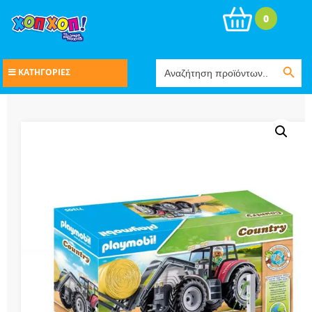
0
Search Button
Search
ΚΑΤΗΓΟΡΙΕΣ
for: