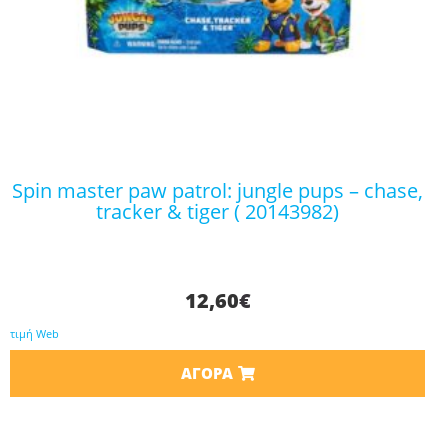
spin master paw patrol: jungle pups – chase,
tracker & tiger ( 20143982)
12,60
€
τιμή Web
ΑΓΟΡΆ