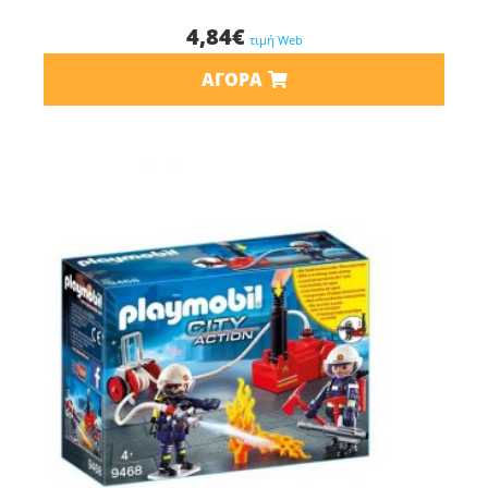
4,84
€
τιμή Web
ΑΓΟΡΆ