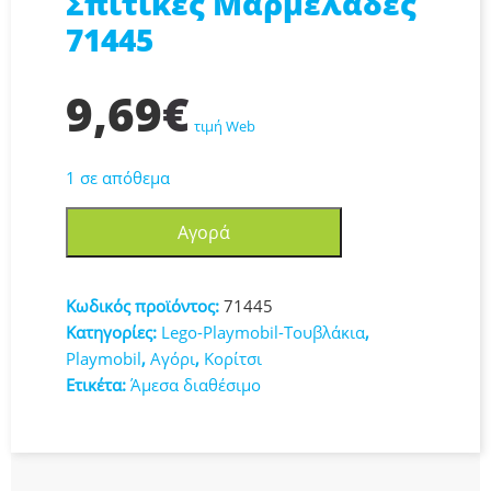
Σπιτικές Μαρμελάδες
71445
9,69
€
τιμή Web
1 σε απόθεμα
Playmobil
Αγορά
Country
Σπιτικές
Μαρμελάδες
Κωδικός προϊόντος:
71445
71445
Κατηγορίες:
Lego-Playmobil-Τουβλάκια
,
ποσότητα
Playmobil
,
Αγόρι
,
Κορίτσι
Ετικέτα:
Άμεσα διαθέσιμο