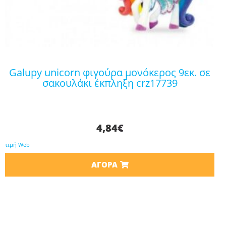
galupy unicorn φιγούρα μονόκερος 9εκ. σε
σακουλάκι έκπληξη crz17739
4,84
€
τιμή Web
ΑΓΟΡΆ