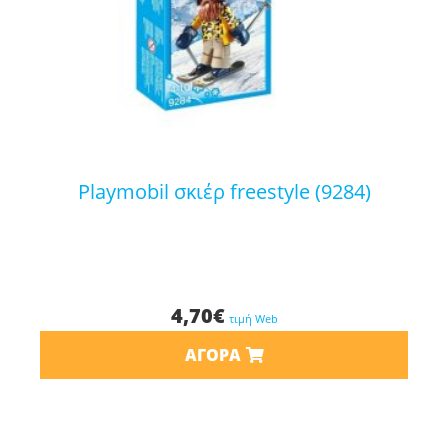
playmobil σκιέρ freestyle (9284)
4,70
€
τιμή Web
ΑΓΟΡΆ