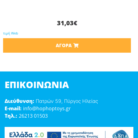
31,03
€
τιμή Web
ΑΓΟΡΆ
ΕΠΙΚΟΙΝΩΝΊΑ
Διεύθυνση:
Πατρών 59, Πύργος Ηλείας
E-mail:
info@hophoptoys.gr
Τηλ.:
26213 01503