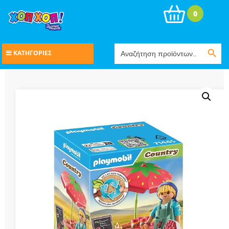
0
Search Button
Search
ΚΑΤΗΓΟΡΙΕΣ
for: