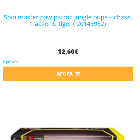
spin master paw patrol: jungle pups – chase,
tracker & tiger ( 20143982)
12,60
€
τιμή Web
ΑΓΟΡΆ