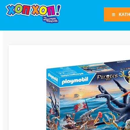
ΚΑΤΗ
Φιγούρες Δράση
Φιγούρες
Τρένα
Bruder
Οχήματα
Πίστες-Γκαράζ
Παιχνίδια Ρόλω
Play Set
Όπλα