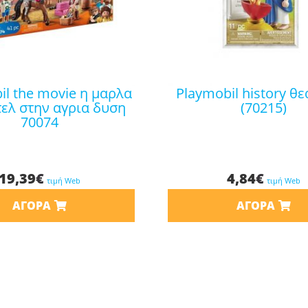
playmobil history θεα εστια
τελ στην αγρια δυση
(70215)
70074
19,39
€
4,84
€
τιμή Web
τιμή Web
ΑΓΟΡΆ
ΑΓΟΡΆ