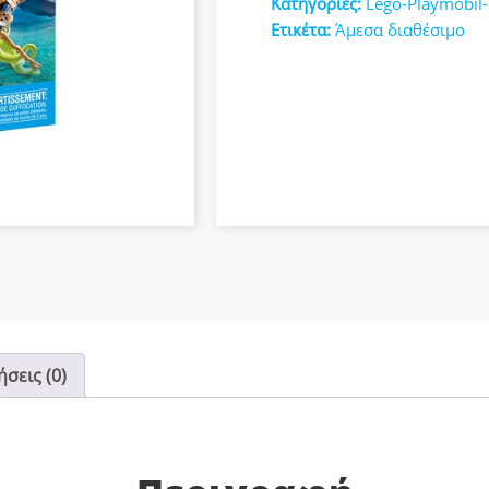
Κατηγορίες:
Lego-Playmobil
κευές
Ετικέτα:
Άμεσα διαθέσιμο
σεις (0)