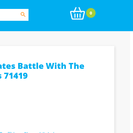
Search Button
0
ates Battle With The
 71419