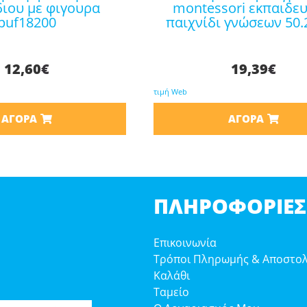
διου με φιγουρα
montessori εκπαιδευ
puf18200
παιχνίδι γνώσεων 50.
12,60
€
19,39
€
τιμή Web
ΑΓΟΡΆ
ΑΓΟΡΆ
ΠΛΗΡΟΦΟΡΊΕΣ
Επικοινωνία
Τρόποι Πληρωμής & Αποστο
Καλάθι
Ταμείο