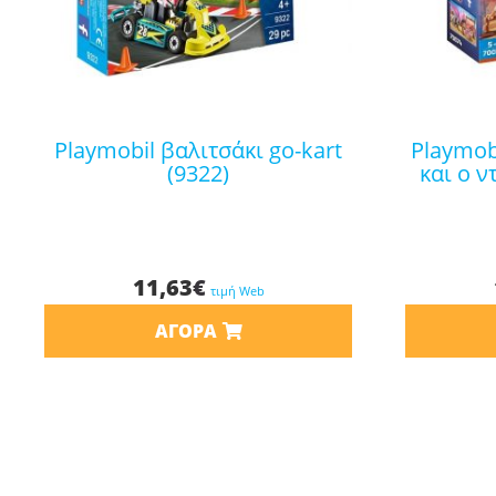
playmobil βαλιτσάκι go-kart
playmobil the movie η μαρλα
(9322)
και ο ν
11,63
€
τιμή Web
ΑΓΟΡΆ