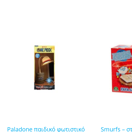
paladone παιδικό φωτιστικό
smurfs – στρουμφακια μινι σετ