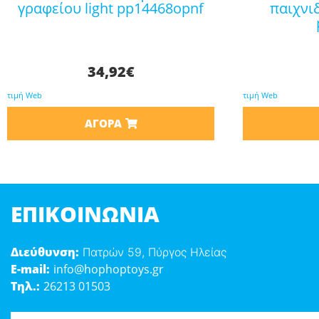
γραφείου light pp14468opnf
παιχνι
34,92
€
τιμή Web
τιμή Web
ΑΓΟΡΆ
ΕΠΙΚΟΙΝΩΝΊΑ
Διεύθυνση:
Πατρών 59, Πύργος Ηλείας
E-mail:
info@hophoptoys.gr
Τηλ.:
26213 01503