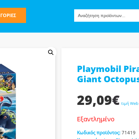
Search
ΓΟΡΙΕΣ
for:
Playmobil Pir
ς
Giant Octopus
29,09
€
τιμή Web
Εξαντλημένο
ν-Μίμησης
Κωδικός προϊόντος:
71419