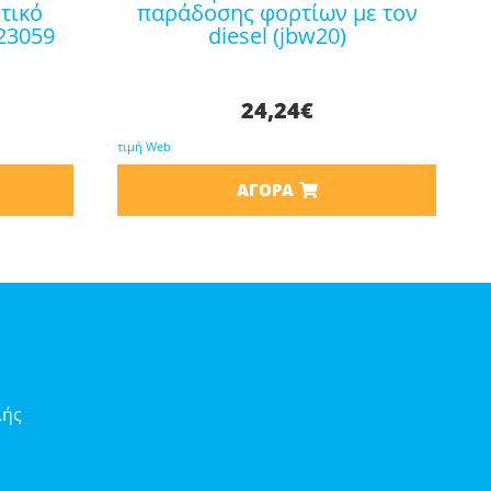
τικό
παράδοσης φορτίων με τον
23059
diesel (jbw20)
24,24
€
τιμή Web
ΑΓΟΡΆ
λής