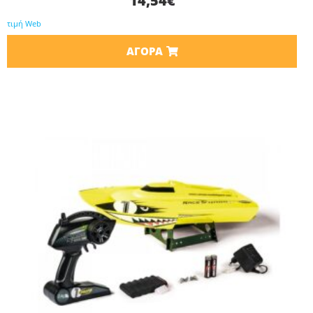
14,54
€
τιμή Web
ΑΓΟΡΆ