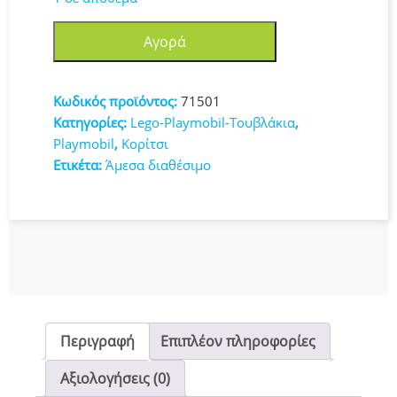
Playmobil
Αγορά
Princess
Magic
Γοργόνα
Κωδικός προϊόντος:
71501
με
Κατηγορίες:
Lego-Playmobil-Τουβλάκια
,
Δελφίνια
Playmobil
,
Κορίτσι
(71501)
Ετικέτα:
Άμεσα διαθέσιμο
ποσότητα
Περιγραφή
Επιπλέον πληροφορίες
Αξιολογήσεις (0)