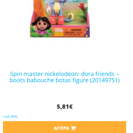
spin master nickelodeon: dora friends –
boots babouche botas figure (20149751)
5,81
€
τιμή Web
ΑΓΟΡΆ