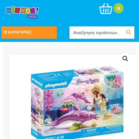
0
Search Button
Search
ΚΑΤΗΓΟΡΙΕΣ
for: