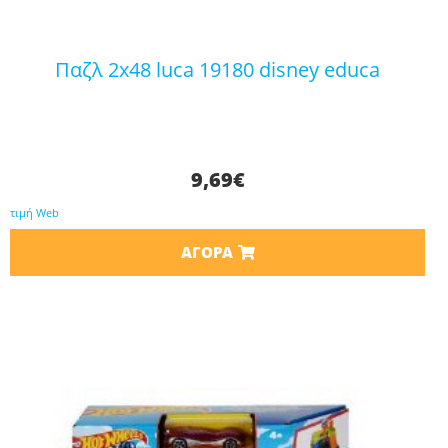
παζλ 2x48 luca 19180 disney educa
9,69
€
τιμή Web
ΑΓΟΡΆ