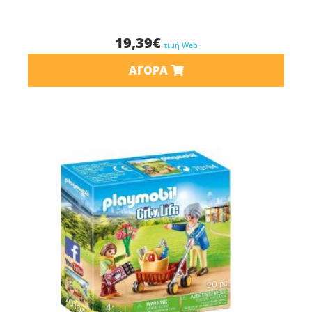
19,39
€
τιμή Web
ΑΓΟΡΆ