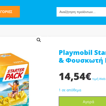
Search
ΓΟΡΙΕΣ
for:
Playmobil Sta
ς
& Φουσκωτή 
14,54
€
τιμή Web
1 σε απόθεμα
ν-Μίμησης
Playmobil
Αγορά
Starter