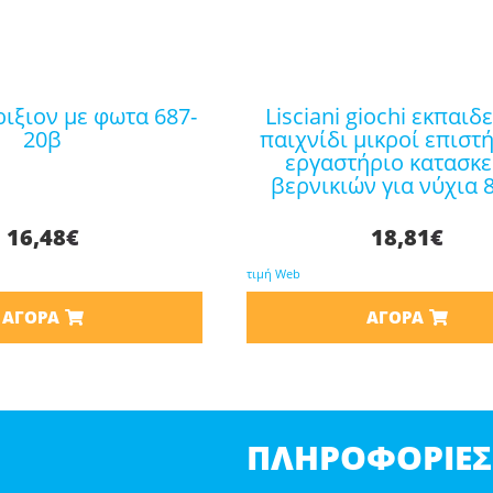
lisciani giochi εκπαιδευτικό
20β
παιχνίδι μικροί επιστ
εργαστήριο κατασκ
βερνικιών για νύχια 
16,48
€
18,81
€
τιμή Web
ΑΓΟΡΆ
ΑΓΟΡΆ
ΠΛΗΡΟΦΟΡΊΕΣ