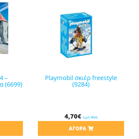
playmobil σκιέρ freestyle
α (6699)
(9284)
4,70
€
τιμή Web
ΑΓΟΡΆ