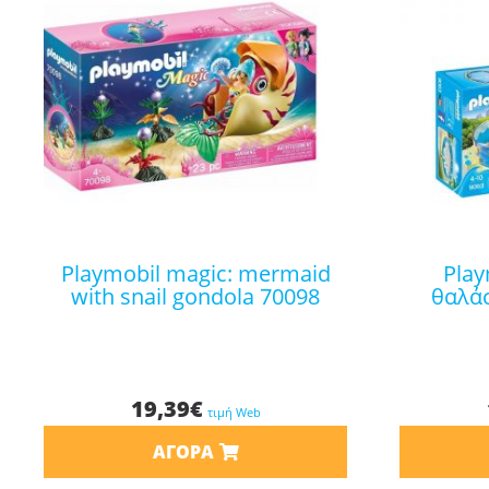
playmobil magic: mermaid
playmobil περίφραξη
with snail gondola 70098
θαλάσ
19,39
€
τιμή Web
ΑΓΟΡΆ