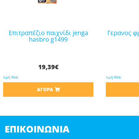
επιτραπέζιο παιχνίδι jenga
γερανος φριξιον με φωτα 687-
hasbro g1499
19,39
€
τιμή Web
τιμή Web
ΑΓΟΡΆ
ΕΠΙΚΟΙΝΩΝΊΑ