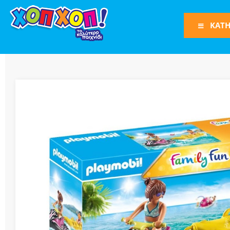
ΚΑΤΗ
Φιγούρες Δράση
Φιγούρες
Τρένα
Bruder
Οχήματα
Πίστες-Γκαράζ
Παιχνίδια Ρόλω
Play Set
Όπλα