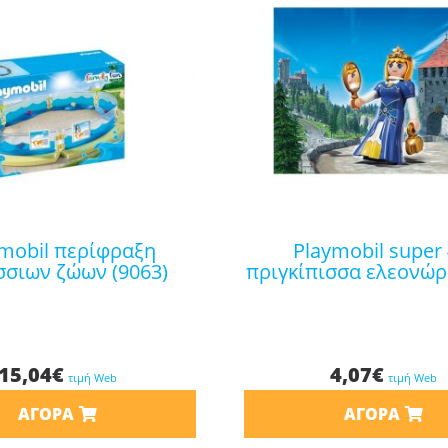
playmobil super 4 –
σιων ζώων (9063)
πριγκίπισσα ελεονώρ
15,04
€
4,07
€
τιμή Web
τιμή Web
ΑΓΟΡΆ
ΑΓΟΡΆ