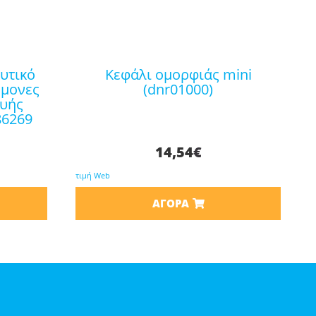
κεφάλι ομορφιάς mini
ήμονες
(dnr01000)
ευής
86269
14,54
€
τιμή Web
ΑΓΟΡΆ