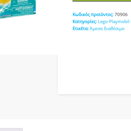
Pack
κευές
Aqua
Κωδικός προϊόντος:
70906
Scooter
Κατηγορίες:
Lego-Playmobil
&
Ετικέτα:
Άμεσα διαθέσιμο
Φουσκωτή
Μπανάνα
(70906)
ποσότητα