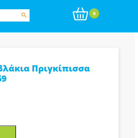
Search Button
0
υβλάκια Πριγκίπισσα
69