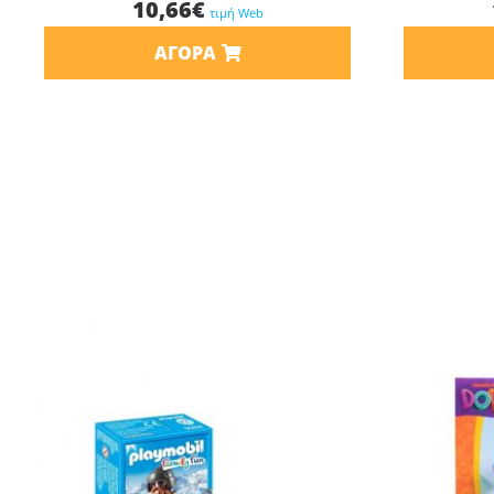
10,66
€
τιμή Web
ΑΓΟΡΆ