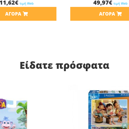
11,62
€
49,97
€
τιμή Web
τιμή Web
ΑΓΟΡΆ
ΑΓΟΡΆ
Είδατε πρόσφατα