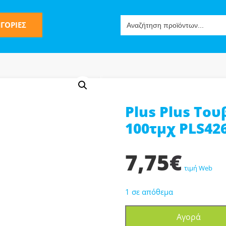
Search
ΓΟΡΙΕΣ
for:
Plus Plus Το
ς
100τμχ PLS42
7,75
€
τιμή Web
1 σε απόθεμα
ν-Μίμησης
Plus
Αγορά
Plus