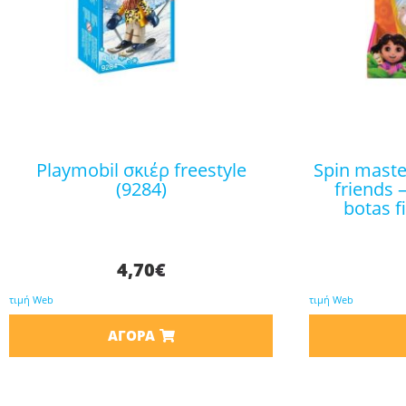
playmobil σκιέρ freestyle
spin master nickelodeon: dora
(9284)
friends 
botas f
4,70
€
τιμή Web
τιμή Web
ΑΓΟΡΆ