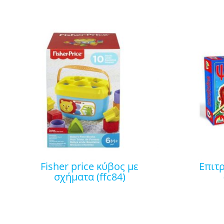
fisher price κύβος με
επιτραπέζιο ψαρέματα
σχήματα (ffc84)