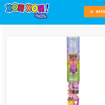
ΚΑΤΗ
Φιγούρες Δράση
Φιγούρες
Τρένα
Bruder
Οχήματα
Πίστες-Γκαράζ
Παιχνίδια Ρόλω
Play Set
Όπλα