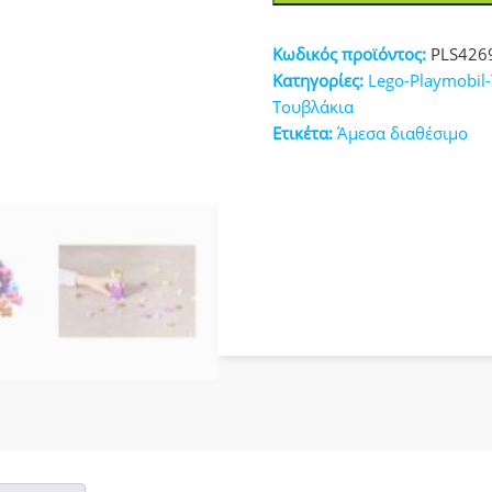
Τουβλάκια
κευές
Πριγκίπισσα
Κωδικός προϊόντος:
PLS426
100τμχ
Κατηγορίες:
Lego-Playmobil
PLS4269
Τουβλάκια
ποσότητα
Ετικέτα:
Άμεσα διαθέσιμο