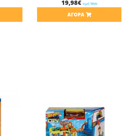
19,98
€
τιμή Web
ΑΓΟΡΆ