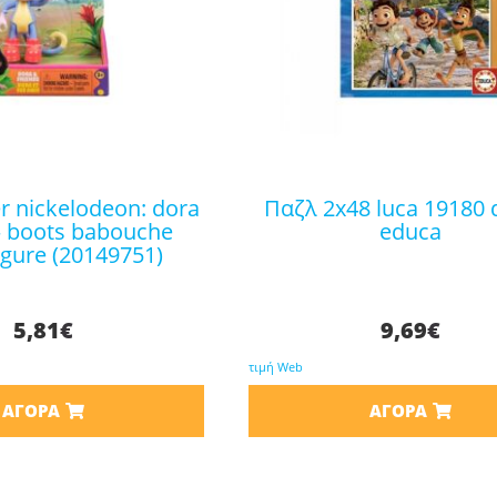
παζλ 2x48 luca 19180 disney
– boots babouche
educa
igure (20149751)
5,81
€
9,69
€
τιμή Web
ΑΓΟΡΆ
ΑΓΟΡΆ