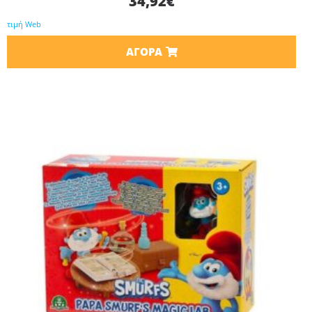
34,92
€
τιμή Web
ΑΓΟΡΆ