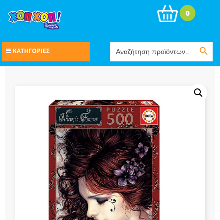
0
Search Button
Search
ΚΑΤΗΓΟΡΙΕΣ
for: