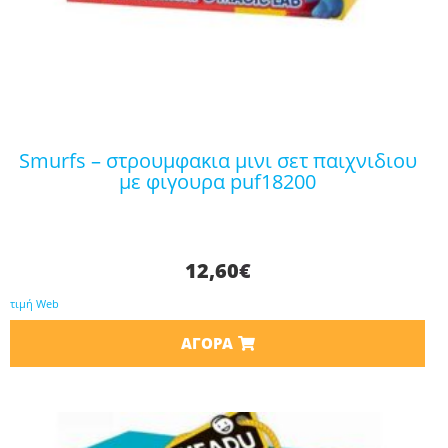
smurfs – στρουμφακια μινι σετ παιχνιδιου
με φιγουρα puf18200
12,60
€
τιμή Web
ΑΓΟΡΆ