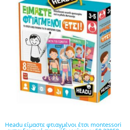
headu είμαστε φτιαγμένοι έτσι montessori