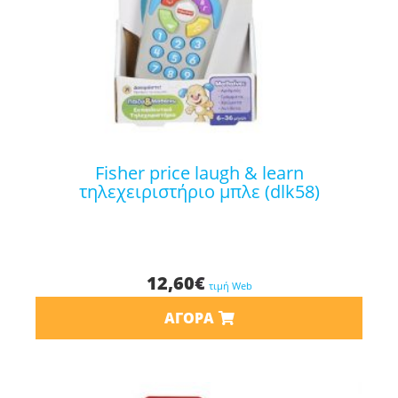
fisher price laugh & learn
τηλεχειριστήριο μπλε (dlk58)
12,60
€
τιμή Web
ΑΓΟΡΆ