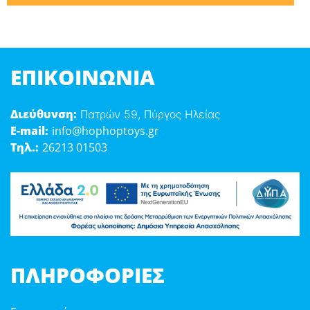
ΕΠΙΚΟΙΝΩΝΊΑ
Διεύθυνση:
Πατρών 59, Πύργος Ηλείας
E-mail:
info@hophoptoys.gr
Τηλ.:
26213 01503
ΠΛΗΡΟΦΟΡΊΕΣ