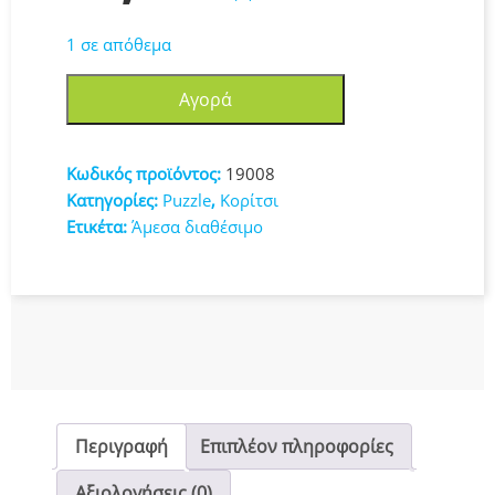
1 σε απόθεμα
Puzzle
Αγορά
Butterfly,
Victoria
Francés
Κωδικός προϊόντος:
19008
2D
Κατηγορίες:
Puzzle
,
Κορίτσι
500
Ετικέτα:
Άμεσα διαθέσιμο
Κομμάτια
19008
ποσότητα
Περιγραφή
Επιπλέον πληροφορίες
Αξιολογήσεις (0)