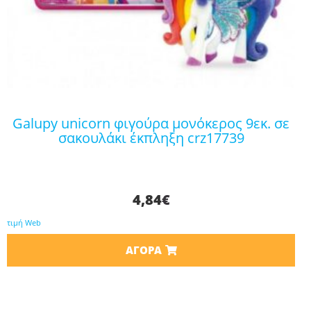
galupy unicorn φιγούρα μονόκερος 9εκ. σε
σακουλάκι έκπληξη crz17739
4,84
€
τιμή Web
ΑΓΟΡΆ