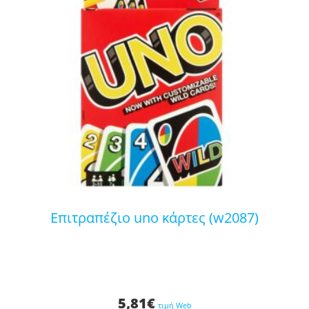
επιτραπέζιο uno κάρτες (w2087)
5,81
€
τιμή Web