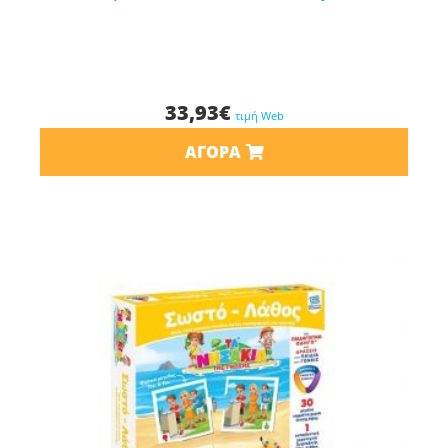
33,93
€
τιμή Web
ΑΓΟΡΆ