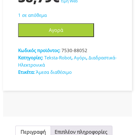
τιμή Web
1 σε απόθεμα
Silverlit
Αγορά
Τηλεκατευθυνόμενο
Robot
Kombat
Κωδικός προϊόντος:
7530-88052
(7530-
Κατηγορίες:
Teksta-Robot
,
Αγόρι
,
Διαδραστικά-
88052)
Ηλεκτρονικά
ποσότητα
Ετικέτα:
Άμεσα διαθέσιμο
Περιγραφή
Επιπλέον πληροφορίες