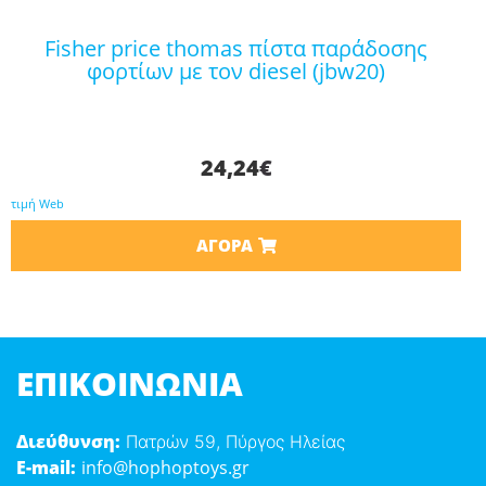
fisher price thomas πίστα παράδοσης
φορτίων με τον diesel (jbw20)
24,24
€
τιμή Web
ΑΓΟΡΆ
ΕΠΙΚΟΙΝΩΝΊΑ
Διεύθυνση:
Πατρών 59, Πύργος Ηλείας
E-mail:
info@hophoptoys.gr