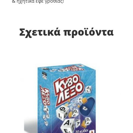
& ηχητικά εφέ γροθιάς!
Σχετικά προϊόντα