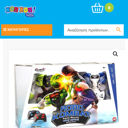
0
Search Button
Search
ΚΑΤΗΓΟΡΙΕΣ
for: