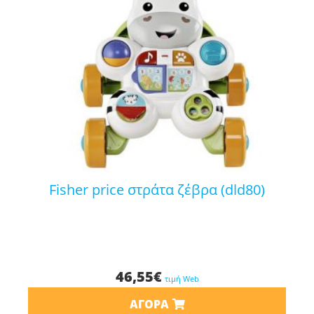
fisher price στράτα ζέβρα (dld80)
46,55
€
τιμή Web
ΑΓΟΡΆ