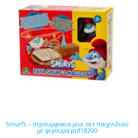
smurfs – στρουμφακια μινι σετ παιχνιδιου
με φιγουρα puf18200