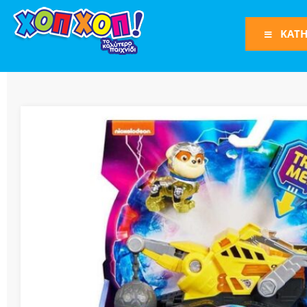
ΚΑΤΗ
Φιγούρες Δράση
Φιγούρες
Τρένα
Bruder
Οχήματα
Πίστες-Γκαράζ
Παιχνίδια Ρόλω
Play Set
Όπλα