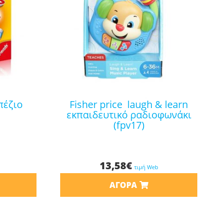
fisher price laugh & learn
εκπαιδευτικό ραδιοφωνάκι
(fpv17)
13,58
€
τιμή Web
ΑΓΟΡΆ