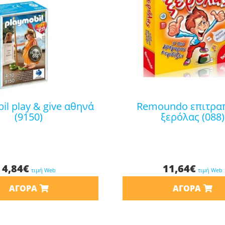
remoundo επιτραπέζιο
(9150)
ξερόλας (088)
4,84
€
11,64
€
τιμή Web
τιμή Web
ΑΓΟΡΆ
ΑΓΟΡΆ