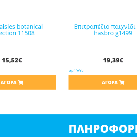
επιτραπέζιο παιχνίδι jenga
lection 11508
hasbro g1499
15,52
€
19,39
€
τιμή Web
ΑΓΟΡΆ
ΑΓΟΡΆ
ΠΛΗΡΟΦΟΡΊ