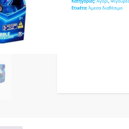
Κατηγορίες:
Αγόρι
,
Φιγούρε
κευές
Ετικέτα:
Άμεσα διαθέσιμο