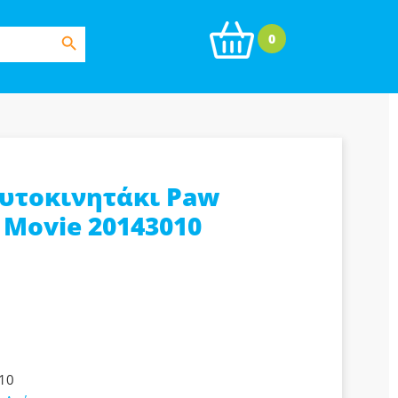
Search Button
0
Αυτοκινητάκι Paw
 Movie 20143010
10