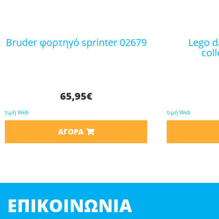
bruder φορτηγό sprinter 02679
lego daisies botanical
col
65,95
€
τιμή Web
τιμή Web
ΑΓΟΡΆ
ΕΠΙΚΟΙΝΩΝΊΑ