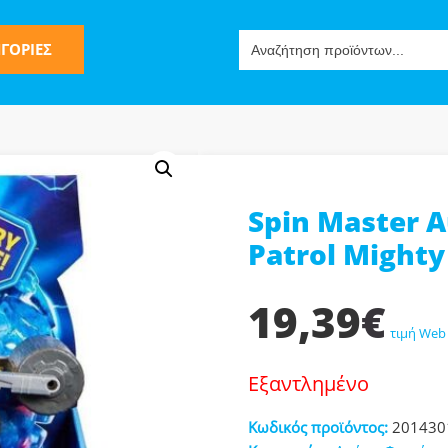
Search
ΓΟΡΙΕΣ
for:
Spin Master 
ς
Patrol Mighty
19,39
€
τιμή Web
Εξαντλημένο
ν-Μίμησης
Κωδικός προϊόντος:
201430