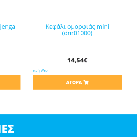
κεφάλι ομορφιάς mini
(dnr01000)
14,54
€
τιμή Web
ΑΓΟΡΆ
ΕΣ