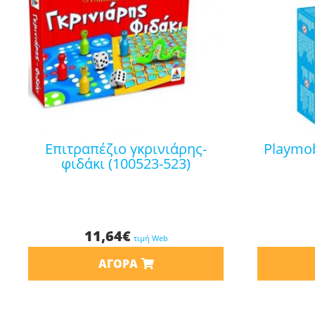
επιτραπέζιο γκρινιάρης-
playmobil play & give αθηνά
φιδάκι (100523-523)
11,64
€
τιμή Web
ΑΓΟΡΆ